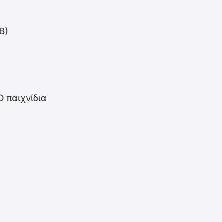
B)
D παιχνίδια