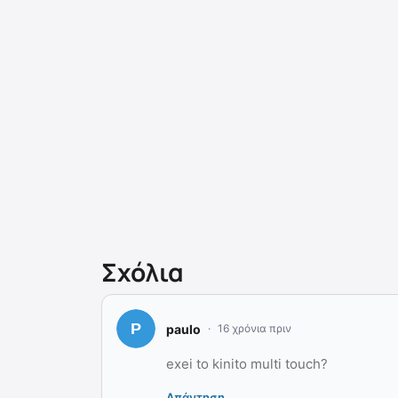
Σχόλια
paulo
16 χρόνια πριν
exei to kinito multi touch?
Απάντηση