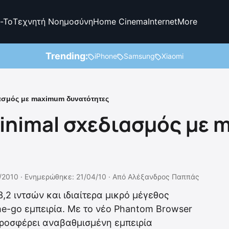
-To
Τεχνητή Νοημοσύνη
Home Cinema
Internet
More
Trending:
iPhone
Samsung
Xiaomi
ιασμός με maximum δυνατότητες
Μinimal σχεδιασμός με
/2010 ·
Ενημερώθηκε: 21/04/10
·
Από
Αλέξανδρος Παππάς
,2 ιντσών και ιδιαίτερα μικρό μέγεθος
he-go εμπειρία. Με το νέο Phantom Browser
προσφέρει αναβαθμισμένη εμπειρία