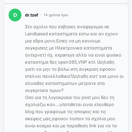
dr.tzef
14 χρόνια πριν
Στο σχολιο που εσβησες αναφερομαι σε
Landbased καταστηματα εστω και αν εχουν
μια εδρα μονο.Ειπες να μη κανουμε
συγκρισεις με Ηλεκτρονικα καταστηματα
(ιντερνετ) πχ. expansys αλλα να ειναι φυσικο
καταστημα δες open365,VNP κτλ !Δηλαδη
γιατι να μην το βαλω στη συγκριση εφοσον
στελνει πανελλαδικα?Δηλαδη κατ’ εσε μονο οι
αλυσιδες καταστηματων μετρανε στα
συγκριτικα τιμων?
Οσο για τη λογοκρισια του post μου δεν τη
σχολιαζω καν….υποτιθεται ειναι ελευθερο
blog που γραφουμε τις αποψεις και τις
σκεψεις μας,εφοσον λοιπον τα σχολια μου
ειναι κοσμια και με παραθεση link για να τα