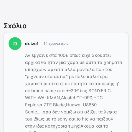
Σχόλια
dr.tzef
14 χρόνια πριν
Αν εβγαινε στα 100€ οπως ειχε ακουστει
αρχικα θα ηταν μια χαρα,σε αυτα τα χρηματα
υπαρχουν αρκετα αλλα μοντελα που του
“ριχνουν στα αυτια” με πολυ καλυτερα
χαρακτηριστικα η’ σε πιοτητα κατασκευης η’
σε brand name στα +-20€ δες SONYERIC.
WITH WALKMAN,Alcatel OT-990,HTC
Explorer,ZTE Blade,Huawei U8650
Sonic…..αρα δεν νομιζω οτι αξιζει τα λεφτα
του,ιδιως με το sony και to htc να παιζουν
στην ιδια κατηγορια τιμης!Ακομα και το