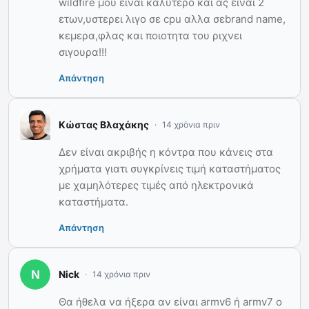
wildfire μου ειναι καλυτερο και ας ειναι 2
ετων,υστερει λιγο σε cpu αλλα σεbrand name,
κεμερα,φλας και ποιοτητα του ριχνει
σιγουρα!!!
Απάντηση
Κώστας Βλαχάκης
14 χρόνια πριν
Δεν είναι ακριβής η κόντρα που κάνεις στα
χρήματα γιατι συγκρίνεις τιμή καταστήματος
με χαμηλότερες τιμές από ηλεκτρονικά
καταστήματα.
Απάντηση
Nick
14 χρόνια πριν
Θα ήθελα να ήξερα αν είναι armv6 ή armv7 ο