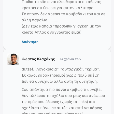
Παιδια το site ειναι ελευθερο και ο καθενας
κραταει οτι θεωρει για αυτον καλυτερο………….
Σε οποιον δεν αρεσει το κουβαδακι του και σε
αλλη παραλια……….
(Δεν εχω καποια “προσωπικη” σχεση με τον
κωστα.Απλος αναγνωστης ειμαι)
Απάντηση
Κώστας Βλαχάκης
14 χρόνια πριν
dr.tzef. “Λογοκρισία”, “αυταρχικά”, “κρίμα”.
Έυκολοι χαρακτηρισμοί χωρίς πολύ σκέψη.
Δεν θα συνεχίσω άλλο αυτή τη συζήτηση.
Σου απάντησα πιο πάνω ακριβώς τι συνέβει.
Δεν αλλίωσα το σχόλιό σου μιας και ανέφερα
τις τιμές που έδωσες (χωρίς τα links) και
σχολίασα πάνω σε αυτές και αντί να πάρεις
πίσω τη μπαρούφα που είπες περί