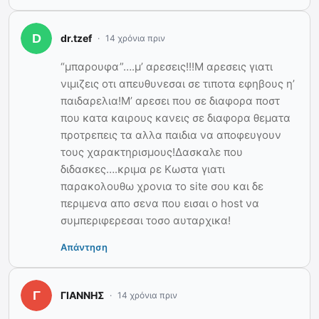
dr.tzef
14 χρόνια πριν
“μπαρουφα”….μ’ αρεσεις!!!Μ αρεσεις γιατι
νιμιζεις οτι απευθυνεσαι σε τιποτα εφηβους η’
παιδαρελια!M’ αρεσει που σε διαφορα ποστ
που κατα καιρους κανεις σε διαφορα θεματα
προτρεπεις τα αλλα παιδια να αποφευγουν
τους χαρακτηρισμους!Δασκαλε που
διδασκες….κριμα ρε Κωστα γιατι
παρακολουθω χρονια το site σου και δε
περιμενα απο σενα που εισαι ο host να
συμπεριφερεσαι τοσο αυταρχικα!
Απάντηση
ΓΙΑΝΝΗΣ
14 χρόνια πριν