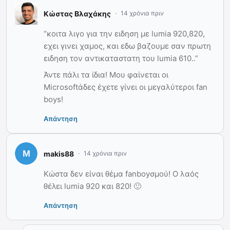
Κώστας Βλαχάκης
14 χρόνια πριν
“κοιτα λιγο για την ειδηση με lumia 920,820,
εχει γινει χαμος, και εδω βαζουμε σαν πρωτη
ειδηση τον αντικαταστατη του lumia 610..”
Άντε πάλι τα ίδια! Μου φαίνεται οι
Microsoftάδες έχετε γίνει οι μεγαλύτεροι fan
boys!
Απάντηση
makis88
14 χρόνια πριν
Κώστα δεν είναι θέμα fanboyσμού! Ο λαός
θέλει lumia 920 και 820! 🙂
Απάντηση