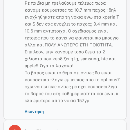
Ρε παιδια μη τρελαθουμε τελειως τωρα
καναμε κουμουτσες τα 10.7 mm παχος;; δηλ
ενοχληθηκατε απο τη νοκια ενω στα xperia T
και S δεν σας ενοχλει το παχος;; 9.4 mm και
10.6 mm αντιστοιχα. Ο σχεδιασμος ειναι
τετοιος που το κανει να φαινεται πιο μπουγιο
αλλα και ΠΟΛΥ ΑΝΩΤΕΡΟ ΣΤΗ ΠΟΙΟΤΗΤΑ.
Επιπλεον, μην κανουμε τοσο θεμα τα 2
χιλιοστα που κερδιζει η lg, samsung, htc και
apple!! Σιγα τα λαχανα!!
Το βαρος ειναι το θεμα οτι οντως θα ειναι
κουραστικο -λογω εμπειριας απο το optimus7
εχω να πω πως οντως με εχει κουρασει λιγο
το βαρος του στη καθημερινοτητα και ειναι κ
ελαφρυτερο απ το νοκια 157γρ!
Απάντηση