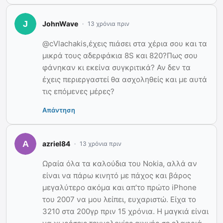
JohnWave
13 χρόνια πριν
@cVlachakis,έχεις πιάσει στα χέρια σου και τα
μικρά τους αδερφάκια 8S και 820?Πως σου
φάνηκαν κι εκείνα συγκριτικά? Αν δεν τα
έχεις περιεργαστεί θα ασχοληθείς και με αυτά
τις επόμενες μέρες?
Απάντηση
azriel84
13 χρόνια πριν
Ωραία όλα τα καλούδια του Nokia, αλλά αν
είναι να πάρω κινητό με πάχος και βάρος
μεγαλύτερο ακόμα και απ’το πρώτο iPhone
του 2007 να μου λείπει, ευχαριστώ. Είχα το
3210 στα 200γρ πριν 15 χρόνια. Η μαγκιά είναι