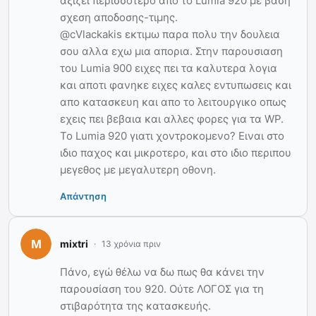
αξιζει περισσοτερο απο το Lumia 920 με βαση
σχεση αποδοσης-τιμης.
@cVlackakis εκτιμω παρα πολυ την δουλεια
σου αλλα εχω μια απορια. Στην παρουσιαση
του Lumia 900 ειχες πει τα καλυτερα λογια
και αποτι φανηκε ειχες καλες εντυπωσεις και
απο κατασκευη και απο το λειτουργικο οπως
εχεις πει βεβαια και αλλες φορες για τα WP.
Το Lumia 920 γιατι χοντροκομενο? Ειναι στο
ιδιο παχος και μικροτερο, και στο ιδιο περιπου
μεγεθος με μεγαλυτερη οθονη.
Απάντηση
mixtri
13 χρόνια πριν
Πάνο, εγώ θέλω να δω πως θα κάνει την
παρουσίαση του 920. Ούτε ΛΟΓΟΣ για τη
στιβαρότητα της κατασκευής.