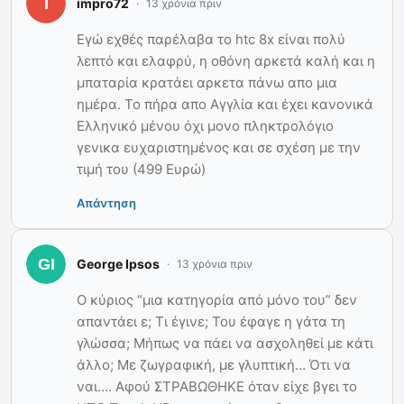
impro72
13 χρόνια πριν
Εγώ εχθές παρέλαβα το htc 8x είναι πολύ
λεπτό και ελαφρύ, η οθόνη αρκετά καλή και η
μπαταρία κρατάει αρκετα πάνω απο μια
ημέρα. Το πήρα απο Αγγλία και έχει κανονικά
Ελληνικό μένου όχι μονο πληκτρολόγιο
γενικα ευχαριστημένος και σε σχέση με την
τιμή του (499 Ευρώ)
Απάντηση
George Ipsos
13 χρόνια πριν
Ο κύριος “μια κατηγορία από μόνο του” δεν
απαντάει ε; Τι έγινε; Του έφαγε η γάτα τη
γλώσσα; Μήπως να πάει να ασχοληθεί με κάτι
άλλο; Με ζωγραφική, με γλυπτική… Ότι να
ναι…. Αφού ΣΤΡΑΒΩΘΗΚΕ όταν είχε βγει το