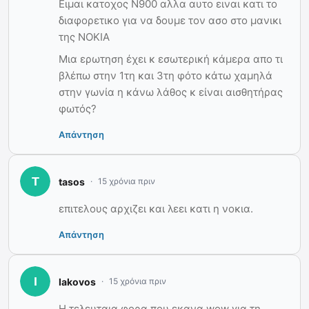
Ειμαι κατοχος Ν900 αλλα αυτο ειναι κατι το
διαφορετικο για να δουμε τον ασο στο μανικι
της ΝΟΚΙΑ
Μια ερωτηση έχει κ εσωτερική κάμερα απο τι
βλέπω στην 1τη και 3τη φότο κάτω χαμηλά
στην γωνία η κάνω λάθος κ είναι αισθητήρας
φωτός?
Απάντηση
tasos
15 χρόνια πριν
επιτελους αρχιζει και λεει κατι η νοκια.
Απάντηση
Iakovos
15 χρόνια πριν
Η τελευταια φορα που εκανα wow για τη