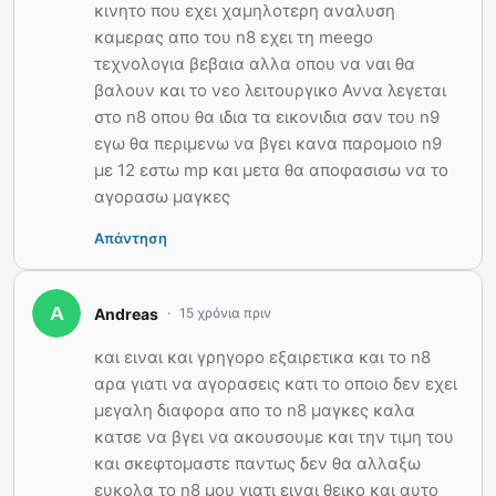
κινητο που εχει χαμηλοτερη αναλυση
καμερας απο του n8 εχει τη meego
τεχνολογια βεβαια αλλα οπου να ναι θα
βαλουν και το νεο λειτουργικο Αννα λεγεται
στο n8 οπου θα ιδια τα εικονιδια σαν του n9
εγω θα περιμενω να βγει κανα παρομοιο n9
με 12 εστω mp και μετα θα αποφασισω να το
αγορασω μαγκες
Απάντηση
Andreas
15 χρόνια πριν
και ειναι και γρηγορο εξαιρετικα και το n8
αρα γιατι να αγορασεις κατι το οποιο δεν εχει
μεγαλη διαφορα απο το n8 μαγκες καλα
κατσε να βγει να ακουσουμε και την τιμη του
και σκεφτομαστε παντως δεν θα αλλαξω
ευκολα το n8 μου γιατι ειναι θεικο και αυτο