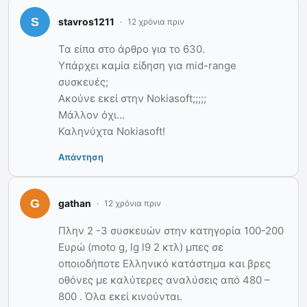
stavros1211
12 χρόνια πριν
Τα είπα στο άρθρο για το 630.
Υπάρχει καμία είδηση για mid-range
συσκευές;
Ακούνε εκεί στην Nokiasoft;;;;;
Μάλλον όχι…
Καληνύχτα Nokiasoft!
Απάντηση
gathan
12 χρόνια πριν
Πλην 2 -3 συσκευών στην κατηγορία 100-200
Ευρώ (moto g, lg l9 2 κτλ) μπες σε
οποιοδήποτε Ελληνικό κατάστημα και βρες
οθόνες με καλύτερες αναλύσεις από 480 –
800 . Όλα εκεί κινούνται.