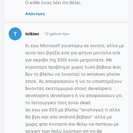
Ο κάθε ένας λέει ότι θέλει.
Απάντηση
tolkien
12 χρόνια πριν
Κι εγω Microsoft γουσταρω σε κινητο, αλλα με
αυτα που βγαζει ειτε για φτηνα μοντελα ειτε
για ακριβα (πχ 930) ειναι μετριοτατα. Με
κυριοτερο προβλημα χωρις λυση βεβαια (και
δεν το βλεπω να λυνεται) το windows phone
store. Ας αποφασισουν ή να το υποστηριξουν
δινοντας εκατομμυρια στους developers
developers developers ή να αποφασισουν οτι
το λειτουργικο τους ειναι dead.
(κι εγω για 930 με βλεπω “αναλογως τι αλλο
θα βγει και απο android βεβαια” αλλα με
χωρις φπα εννοειτε και θελω να πιστευω με
αρχικη τιμη πολυ λιγοτερη απ οτι θα