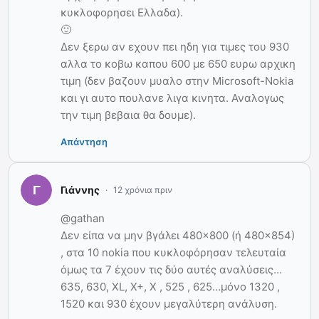
κυκλοφορησει Ελλαδα).
🙂
Δεν ξερω αν εχουν πει ηδη για τιμες του 930
αλλα το κοβω καπου 600 με 650 ευρω αρχικη
τιμη (δεν βαζουν μυαλο στην Microsoft-Nokia
και γι αυτο πουλανε λιγα κινητα. Αναλογως
την τιμη βεβαια θα δουμε).
Απάντηση
Γιάννης
12 χρόνια πριν
@gathan
Δεν είπα να μην βγάλει 480×800 (ή 480×854)
, στα 10 nokia που κυκλοφόρησαν τελευταία
όμως τα 7 έχουν τις δύο αυτές αναλύσεις…
635, 630, XL, Χ+, Χ , 525 , 625…μόνο 1320 ,
1520 και 930 έχουν μεγαλύτερη ανάλυση.