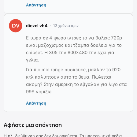
Απάντηση
diezel vh4
12 χρόνια πριν
Ε τωρα σε 4 ψωρο ιντσες το να βαλεις 720p
ειναι μαζοχισμος και τζαμπα δουλεια για το
chipset. Η 305 την 800×480 την εχει για
γελια.
Για πιο mid range συσκευες, μαλλον το 920
κτλ καλυπτουν αυτο το θεμα. Πωλειται
ακομη? Στην αμερικη το εβγαλαν για λιγο στα
99$ νομιζω.
Απάντηση
Αφήστε μια απάντηση
Η ηλ. διεύθυνση σας δεν δημοσιεύεται.
Τα υποχρεωτικά πεδία