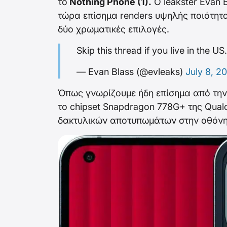
το
Nothing Phone (1).
O leakster Evan 
τώρα επίσημα renders υψηλής ποιότητα
δύο χρωματικές επιλογές.
Skip this thread if you live in the US
— Evan Blass (@evleaks)
July 8, 2
Όπως γνωρίζουμε ήδη επίσημα από την 
το chipset Snapdragon 778G+ της Qual
δακτυλικών αποτυπωμάτων στην οθόνη 