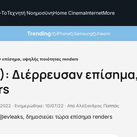
-To
Τεχνητή Νοημοσύνη
Home Cinema
Internet
More
Trending:
iPhone
Samsung
Xiaomi
ν επίσημα, υψηλής ποιότητας renders
1): Διέρρευσαν επίσημα
rs
/2022 ·
Ενημερώθηκε: 10/07/22
·
Από
Αλέξανδρος Παππάς
 @evleaks, δημοσιεύει τώρα επίσημα renders