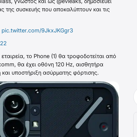
Blass, γνωστός και ως @evleaks, δημοσιεύει
ς της συσκευής που αποκαλύπτουν και τις
.
pic.twitter.com/9JkxJKGgr3
022
εταιρεία, το Phone (1) θα τροφοδοτείται από
comm, θα έχει οθόνη 120 Hz, αισθητήρα
και υποστήριξη ασύρματης φόρτισης.