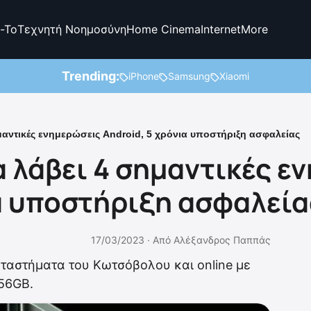
-To
Τεχνητή Νοημοσύνη
Home Cinema
Internet
More
Trending:
iPhone
Samsung
Xiaomi
μαντικές ενημερώσεις Android, 5 χρόνια υποστήριξη ασφαλείας
α λάβει 4 σημαντικές ε
ια υποστήριξη ασφαλεία
17/03/2023 ·
Από
Αλέξανδρος Παππάς
αταστήματα του Κωτσόβολου και online με
256GB.