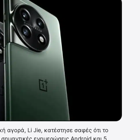
κή αγορά, Li Jie, κατέστησε σαφές ότι το
 σημαντικές ενημερώσεις Android και 5