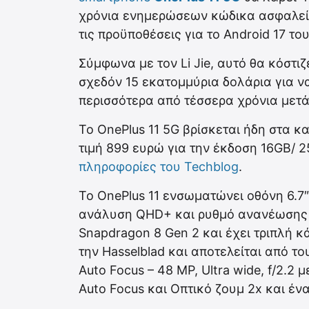
χρόνια ενημερώσεων κώδικα ασφαλείας
τις προϋποθέσεις για το Android 17 το
Σύμφωνα με τον Li Jie, αυτό θα κόστι
σχεδόν 15 εκατομμύρια δολάρια για ν
περισσότερα από τέσσερα χρόνια μετά
Το OnePlus 11 5G βρίσκεται ήδη στα κ
τιμή 899 ευρώ για την έκδοση 16GB/ 
πληροφορίες του Techblog
.
Το OnePlus 11 ενσωματώνει οθόνη 6.7
ανάλυση QHD+ και ρυθμό ανανέωσης 1
Snapdragon 8 Gen 2 και έχει τριπλή κ
την Hasselblad και αποτελείται από του
Auto Focus – 48 MP, Ultra wide, f/2.2 μ
Auto Focus και Οπτικό ζουμ 2x και έ