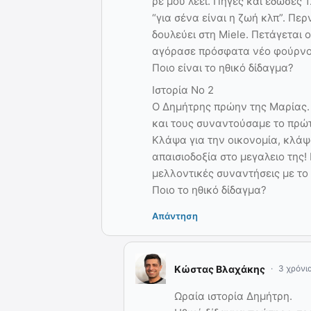
ρε μου λέει. Πήγες και έδωσες 
“για σένα είναι η ζωή κλπ”. Πε
δουλεύει στη Miele. Πετάγεται 
αγόρασε πρόσφατα νέο φούρνο.
Ποιο είναι το ηθικό δίδαγμα?
Ιστορία Νο 2
Ο Δημήτρης πρώην της Μαρίας.
και τους συναντούσαμε το πρώτ
Κλάψα για την οικονομία, κλάψα
απαισιοδοξία στο μεγαλειο της!
μελλοντικές συναντήσεις με το
Ποιο το ηθικό δίδαγμα?
Απάντηση
Κώστας Βλαχάκης
3 χρόνι
Ωραία ιστορία Δημήτρη.