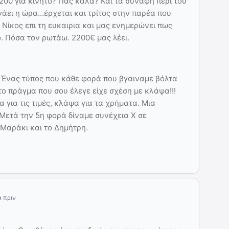
1200 για κινητό? Πας καλά? Και τα συναφή περί του
ρνάει η ώρα…έρχεται και τρίτος στην παρέα που
ο Νίκος επι τη ευκαιρια και μας ενημερώνει πως
 Πόσα τον ρωτάω. 2200€ μας λέει.
 Ένας τύπος που κάθε φορά που βγαιναμε βόλτα
ο πράγμα που σου έλεγε είχε σχέση με κλάψα!!!
 για τις τιμές, κλάψα για τα χρήματα. Μια
 Μετά την 5η φορά δίναμε συνέχεια Χ σε
 Μαράκι και το Δημήτρη.
α πριν