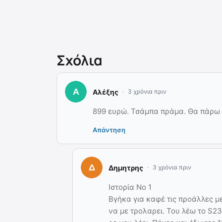
Σχόλια
Αλέξης
3 χρόνια πριν
899 ευρώ. Τσάμπα πράμα. Θα πάρω 
Απάντηση
Δημητρης
3 χρόνια πριν
Ιστορία Νο 1
Βγήκα για καφέ τις προάλλες με
να με τρολαρει. Του λέω το S23