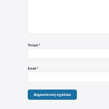
Όνομα
*
Email
*