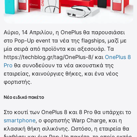
Αύριο, 14 Απριλίου, η OnePlus θα παρουσιάσει
στο Pop-Up event τα νέα της flagships, μαζί με
μία σειρά από προϊόντα και αξεσουάρ. Τα
https://techblog.gr/tag/OnePlus-8/ και
OnePlus 8
Pro
θα συνοδεύουν τα νέα ακουστικά της
εταιρείας, καινούργιες θήκες, και ένα νέος
φορτιστής.
Νέο ειδικό πακέτο
Στο κουτί των OnePlus 8 και 8 Pro θα υπάρχει το
smartphone
, ο φορτιστής Warp Charge, και η
κλασική θήκη σιλικόνης. Ωστόσο, η εταιρεία θα
διαθέσει και ένα Pop-Up πακέτο, το οποίο εκτός