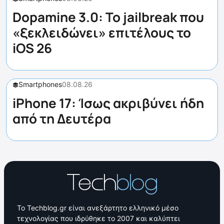
Dopamine 3.0: Το jailbreak που
«ξεκλειδώνει» επιτέλους το
iOS 26
Smartphones
08.08.26
iPhone 17: Ίσως ακριβύνει ήδη
από τη Δευτέρα
Το Techblog.gr είναι ανεξάρτητο ελληνικό μέσο
τεχνολογίας που ιδρύθηκε το 2007 και καλύπτει