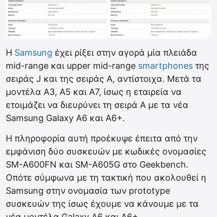
Η
Samsung
έχει ρίξει στην αγορά μία πλειάδα
mid-range και upper mid-range
smartphones
της
σειράς J και της σειράς Α, αντίστοιχα. Μετά τα
μοντέλα A3, A5 και A7, ίσως η εταιρεία να
ετοιμάζει να διευρύνει τη σειρά Α με τα νέα
Samsung Galaxy A6 και A6+.
H πληροφορία αυτή προέκυψε έπειτα από την
εμφάνιση δύο συσκευών με κωδικές ονομασίες
SM-A600FN και SM-A605G στο Geekbench.
Οπότε σύμφωνα με τη τακτική που ακολουθεί η
Samsung στην ονομασία των prototype
συσκευών της ίσως έχουμε να κάνουμε με τα
νέα μοντέλα Galaxy A6 και A6+.