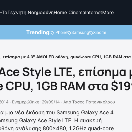
-To
Τεχνητή Νοημοσύνη
Home Cinema
Internet
More
Trending:
iPhone
Samsung
Xiaomi
E, επίσημα με 4.3″ AMOLED οθόνη, quad-core CPU, 1GB RAM στα
ce Style LTE, επίσημα
e CPU, 1GB RAM στα $19
2014 ·
Ενημερώθηκε: 29/09/14
·
Από
Τάσος Παπανικολάου
α μια νέα έκδοση του Samsung Galaxy Ace 4
msung Galaxy Ace Style LTE. Η συσκευή
 οθόνη ανάλυσης 800×480, 1.2GHz quad-core