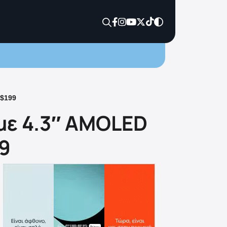
 $199
 με 4.3″ AMOLED
9