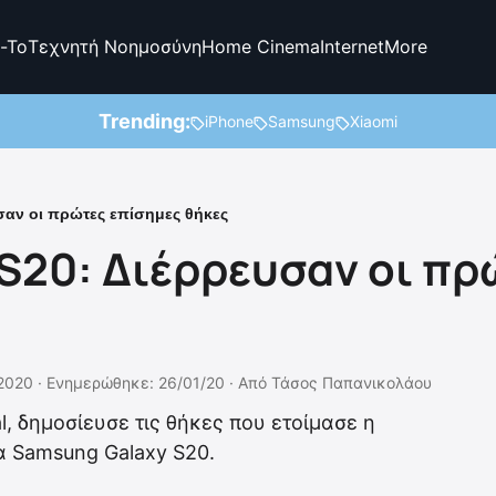
-To
Τεχνητή Νοημοσύνη
Home Cinema
Internet
More
Trending:
iPhone
Samsung
Xiaomi
σαν οι πρώτες επίσημες θήκες
S20: Διέρρευσαν οι πρ
2020 ·
Ενημερώθηκε: 26/01/20
·
Από
Τάσος Παπανικολάου
l, δημοσίευσε τις θήκες που ετοίμασε η
α Samsung Galaxy S20.