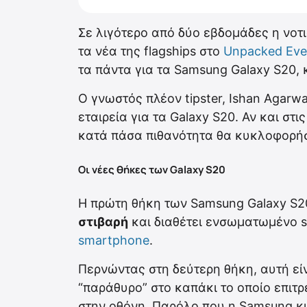
Σε λιγότερο από δύο εβδομάδες η νοτ
τα νέα της flagships στο
Unpacked Eve
τα πάντα για τα Samsung Galaxy S20, 
Ο γνωστός πλέον tipster, Ishan Agarwa
εταιρεία για τα Galaxy S20. Αν και σ
κατά πάσα πιθανότητα θα κυκλοφορήσ
Οι νέες θήκες των Galaxy S20
Η πρώτη θήκη των Samsung Galaxy S20
στιβαρή
και διαθέτει ενσωματωμένο st
smartphone
.
Περνώντας στη δεύτερη θήκη, αυτή εί
“παράθυρο” στο καπάκι το οποίο επιτ
στην οθόνη. Παρόλο που η Samsung κυ