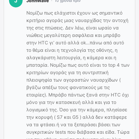
JohnWave
10 χρόνια πριν
Νομίζω πως ελάχιστοι έχουν ως σημαντικό
κριτήριο αγοράς μιας ναυαρχίδας την αντοχή
της στις πτώσεις. Δεν λέω, είναι ωραίο να
νιώθεις μεγαλύτερη ασφάλεια και μπράβο
στην HTC γι’ αυτό αλλά ok…πάνω από αυτό
το θέμα είναι η τεχνολογία της οθόνης, η
αλαγκάριστη λειτουργία, η κάμερα και η
μπαταρία. Νομίζω πως αυτό είναι το top 4 των
κριτηρίων αγοράς για τη συντριπτική
πλειοψηφία των αγοραστών ναυαρχίδων (
βγάζω απέξω τους φανατικούς με τις
εταιρίες). Μπράβο πάντως ξανά στην HTC όχι
μόνο για την κατασκευή αλλά και για το
λογισμικό της. Όσο για την κάμερα, πλησίασε
την κορυφή ( S7 και G5 ) αλλά δεν κατάφερε
να τα φτάσει ή να τα ξεπεράσει βάσει των
συγκριτικών tests που διάβασα και είδα. Τώρα