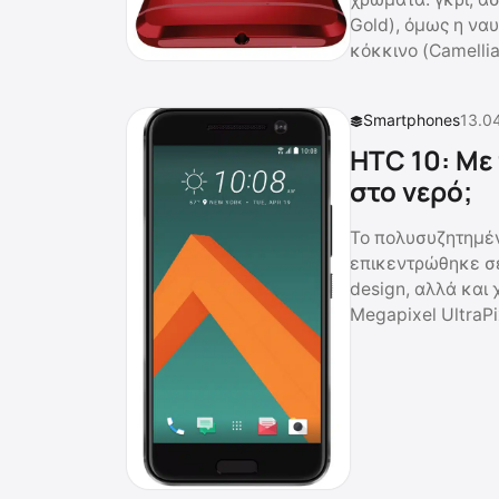
Gold), όμως η να
κόκκινο (Camellia
Smartphones
13.0
HTC 10: Με
στο νερό;
Το πολυσυζητημέν
επικεντρώθηκε σ
design, αλλά και 
Megapixel UltraPi