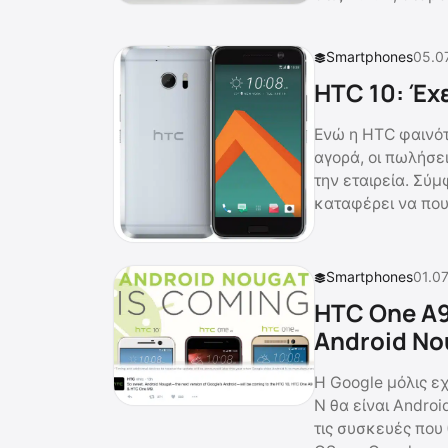
Smartphones
05.07
HTC 10: Έχε
Ενώ η HTC φαινότ
αγορά, οι πωλήσε
την εταιρεία. Σύ
καταφέρει να που
Smartphones
01.07
HTC One A9
Android No
Η Google μόλις ε
N θα είναι Androi
τις συσκευές που