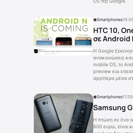
OS της Google.
Smartphones
19.0
HTC 10, On
σε Android
Η Google ξεκίνησ
ανακοινώσεις κα
mobile OS, το And
preview και επεσ
αργότερα μέσα στ
Smartphones
17.05
Samsung Gal
Η πτώση σε ένα s
600 ευρώ, είναι 