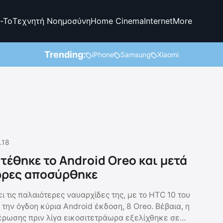
-To
Τεχνητή Νοημοσύνη
Home Cinema
Internet
More
Trending:
iPhone
Samsung
Xiaomi
.18
τέθηκε το Android Oreo και μετά
ώρες αποσύρθηκε
 τις παλαιότερες ναυαρχίδες της, με το HTC 10 του
την όγδοη κύρια Android έκδοση, 8 Oreo. Βέβαια, η
έρωσης πριν λίγα εικοσιτετράωρα εξελίχθηκε σε…