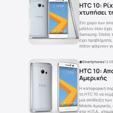
HTC 10: Ρίχ
χτυπήσει 
Στο χώρο των sma
μάλλον όταν έχει 
Samsung. Οπότε τι
έχει προβλήματα, 
πλέον ψάχνουν γι
Smartphones
13.0
HTC 10: Απ
Αμερικής
Η κατηφορική πορ
το HTC 10 να συμ
μια απόδειξη των
Mobile Αμερικής,
στις Η.Π.Α., σταμ