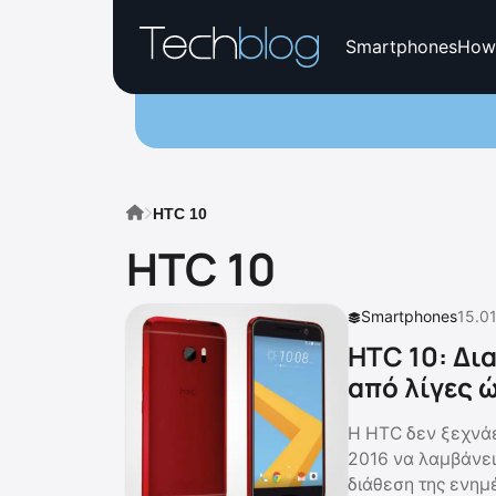
Smartphones
How
HTC 10
HTC 10
Smartphones
15.01
HTC 10: Δια
από λίγες 
Η HTC δεν ξεχνάει
2016 να λαμβάνει 
διάθεση της ενημ