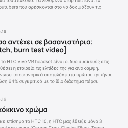
ί τόσο εύκολα. Τα λεγόμενα drop test είναι τα
utubers που αρέσκονται στο να δοκιμάζουν τις
5.16
σο αντέχει σε βασανιστήρια;
tch, burn test video]
 το HTC Vive VR headset είναι οι δυο συσκευές στις
θέσει η εταιρεία τις ελπίδες της για ανάκαμψη.
νωσε τα οικονομικά αποτελέσματα πρώτου τριμήνου
ση 64% συγκριτικά με το ίδιο διάστημα πέρσι.
4.16
 κόκκινο χρώμα
ε επίσημα το HTC 10, η HTC μας έδειξε μόνο 3
ημί και χρυσό (Carbon Gray, Glacier Silver, Topaz