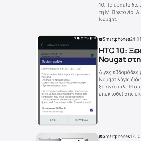
10. Το update δι
τη Μ. Βρετανία. Α
Nougat.
Smartphones
24.01
HTC 10: Ξε
Nougat στ
Λίγες εβδομάδες 
Nougat λόγω διά
ξεκινά πάλι. Η αρ
επεκταθεί στις υπ
Smartphones
12.10