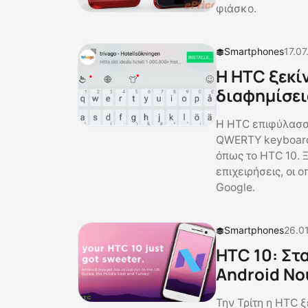
φιάσκο.
Smartphones
17.07
Η HTC ξεκί
διαφημίσει
Η HTC επιφύλασσε
QWERTY keyboard
όπως το HTC 10. 
επιχειρήσεις, οι 
Google.
Smartphones
26.01
HTC 10: Στ
Android No
Την Τρίτη η HTC 