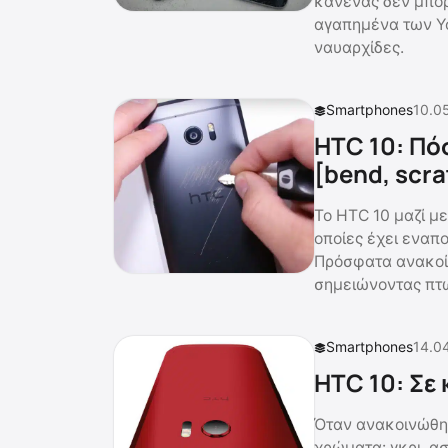
κανένας δεν μπορε
αγαπημένα των Yo
ναυαρχίδες.
Smartphones
10.0
HTC 10: Πό
[bend, scra
Το HTC 10 μαζί με
οποίες έχει εναπο
Πρόσφατα ανακοί
σημειώνοντας πτώ
Smartphones
14.0
HTC 10: Σε
Όταν ανακοινώθηκ
χρώματα: γκρι, ασ