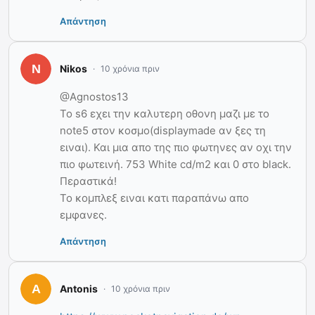
Απάντηση
Nikos
10 χρόνια πριν
@Agnostos13
To s6 εχει την καλυτερη οθονη μαζι με το
note5 στον κοσμο(displaymade αν ξες τη
ειναι). Και μια απο της πιο φωτηνες αν οχι την
πιο φωτεινή. 753 White cd/m2 και 0 στο black.
Περαστικά!
Το κομπλεξ ειναι κατι παραπάνω απο
εμφανες.
Απάντηση
Antonis
10 χρόνια πριν