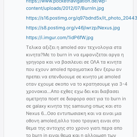
https://www.pocketnavigation.de/wp-
content/uploads/2012/07/BurnIn.jpg
https://s16.postimg.org/q97bdnd5x/it_photo_20443
https://s8.postimg.org/v46jlwrzp/Nexus.jpg
https://i.imgur.com/1idP6fW.jpg
Τελικα αξιζει η amoled σαν τεχνολογια στα
κινητα?Με το burn in να εμφανιζεται αργα η
γρηγορα και να βασιλευει σε ΟΛΑ τα κινητα
που εχουν amoled πραγματικα δεν ξερω αν
πρεπει να επενδυουμε σε κινητο με amoled
οταν εχουμε σκοπο να το κρατησουμε για 3-4
χρονακια…Απο εχθες εχω δει και διαβασει
αμετρητα ποστ σε διαφορα σαιτ για το burn in
σε galaxy κινητα της samsung οπως και στο
Nexus 6…Οσο εντυπωσιακη και να ειναι μια
οθονη amoled,αλλο τοσο τραγικη ειναι στο
θεμα της αντοχης στο χρονο γιατι περα απο
το burn in ειναι θεμα και η αλλοιωση των