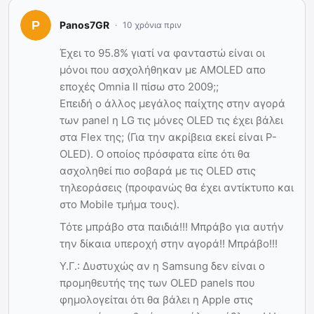
Panos7GR
10 χρόνια πριν
Έχει το 95.8% γιατί να φανταστώ είναι οι
μόνοι που ασχολήθηκαν με AMOLED απο
εποχές Omnia II πίσω στο 2009;;
Επειδή ο άλλος μεγάλος παίχτης στην αγορά
των panel η LG τις μόνες OLED τις έχει βάλει
στα Flex της; (Για την ακρίβεια εκεί είναι P-
OLED). Ο οποίος πρόσφατα είπε ότι θα
ασχοληθεί πιο σοβαρά με τις OLED στις
τηλεοράσεις (προφανώς θα έχει αντίκτυπο και
στο Mobile τμήμα τους).
Τότε μπράβο στα παιδιά!!! Μπράβο για αυτήν
την δίκαια υπεροχή στην αγορά!! Μπράβο!!!
Υ.Γ.: Δυστυχώς αν η Samsung δεν είναι ο
προμηθευτής της των OLED panels που
φημολογείται ότι θα βάλει η Apple στις