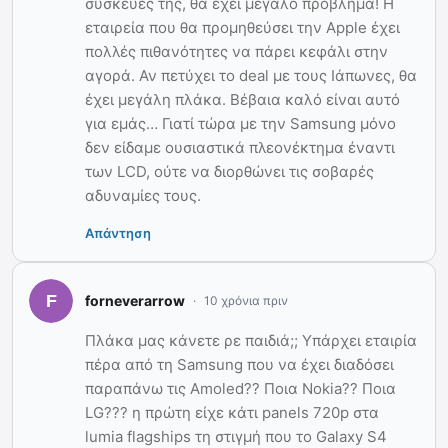
συσκευές της, θα έχει μεγάλο πρόβλημα! Η
εταιρεία που θα προμηθεύσει την Apple έχει
πολλές πιθανότητες να πάρει κεφάλι στην
αγορά. Αν πετύχει το deal με τους Ιάπωνες, θα
έχει μεγάλη πλάκα. Βέβαια καλό είναι αυτό
για εμάς… Γιατί τώρα με την Samsung μόνο
δεν είδαμε ουσιαστικά πλεονέκτημα έναντι
των LCD, ούτε να διορθώνει τις σοβαρές
αδυναμίες τους.
Απάντηση
forneverarrow
10 χρόνια πριν
Πλάκα μας κάνετε ρε παιδιά;; Υπάρχει εταιρία
πέρα από τη Samsung που να έχει διαδόσει
παραπάνω τις Amoled?? Ποια Nokia?? Ποια
LG??? η πρώτη είχε κάτι panels 720p στα
lumia flagships τη στιγμή που το Galaxy S4