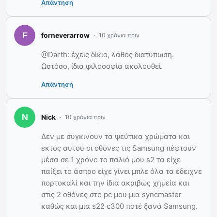
Απάντηση
forneverarrow
10 χρόνια πριν
@Darth: έχεις δίκιο, λάθος διατύπωση.
Ωστόσο, ίδια φιλοσοφία ακολουθεί.
Απάντηση
Nick
10 χρόνια πριν
Δεν με συγκινουν τα ψεύτικα χρώματα και
εκτός αυτού οι οθόνες τις Samsung πέφτουν
μέσα σε 1 χρόνο το παλιό μου s2 τα είχε
παίξει το άσπρο είχε γίνει μπλε όλα τα έδειχνε
πορτοκαλί και την ίδια ακριβώς χημεία και
στις 2 οθόνες στο pc μου μια syncmaster
καθώς και μια s22 c300 ποτέ ξανά Samsung.