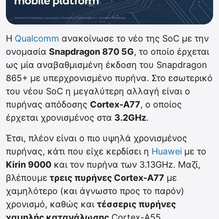
Η
Qualcomm
ανακοίνωσε το νέο της SoC με την
ονομασία
Snapdragon 870 5G
, το οποίο έρχεται
ως μία αναβαθμισμένη έκδοση του Snapdragon
865+ με υπερχρονισμένο πυρήνα. Στο εσωτερικό
του νέου SoC η μεγαλύτερη αλλαγή είναι ο
πυρήνας απόδοσης
Cortex-A77
, ο οποίος
έρχεται χρονισμένος στα
3.2GHz
.
Έτσι, πλέον είναι ο πιο υψηλά χρονισμένος
πυρήνας, κάτι που είχε κερδίσει η
Huawei
με το
Kirin 9000
και τον πυρήνα των 3.13GHz. Μαζί,
βλέπουμε
τρεις πυρήνες Cortex-A77
με
χαμηλότερο (και άγνωστο προς το παρόν)
χρονισμό, καθώς και
τέσσερις πυρήνες
χαμηλής κατανάλωσης
Cortex-A55.