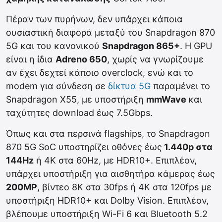
Πέραν των πυρήνων, δεν υπάρχει κάποια
ουσιαστική διαφορά μεταξύ του Snapdragon 870
5G και του κανονικού
Snapdragon 865+
. Η GPU
είναι η ίδια
Adreno 650
, χωρίς να γνωρίζουμε
αν έχει δεχτεί κάποιο overclock, ενώ και το
modem για σύνδεση σε
δίκτυα 5G
παραμένει το
Snapdragon X55, με υποστήριξη
mmWave
και
ταχύτητες download έως 7.5Gbps.
Όπως και στα περσινά flagships, το Snapdragon
870 5G SoC υποστηρίζει οθόνες έως
1.440p στα
144Hz
ή 4K στα 60Hz, με HDR10+. Επιπλέον,
υπάρχει υποστήριξη για αισθητήρα κάμερας έως
200MP
, βίντεο 8K στα 30fps ή 4K στα 120fps με
υποστήριξη HDR10+ και Dolby Vision. Επιπλέον,
βλέπουμε υποστήριξη Wi-Fi 6 και Bluetooth 5.2