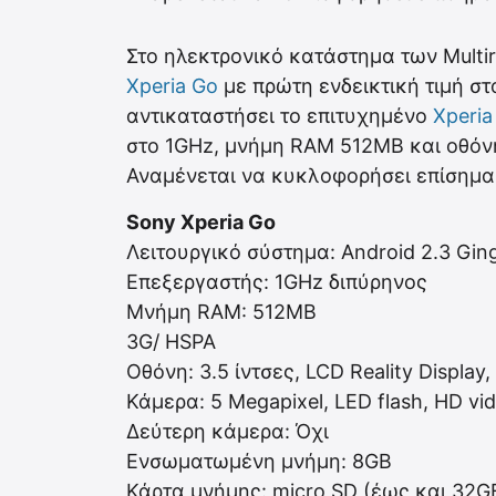
Στο ηλεκτρονικό κατάστημα των Mult
Xperia Go
με πρώτη ενδεικτική τιμή στ
αντικαταστήσει το επιτυχημένο
Xperia
στο 1GHz, μνήμη RAM 512MB και οθόνη 
Αναμένεται να κυκλοφορήσει επίσημα
Sony Xperia Go
Λειτουργικό σύστημα: Android 2.3 Gin
Επεξεργαστής: 1GHz διπύρηνος
Μνήμη RAM: 512MB
3G/ HSPA
Οθόνη: 3.5 ίντσες, LCD Reality Display
Κάμερα: 5 Megapixel, LED flash, HD vi
Δεύτερη κάμερα: Όχι
Ενσωματωμένη μνήμη: 8GB
Κάρτα μνήμης: micro SD (έως και 32G