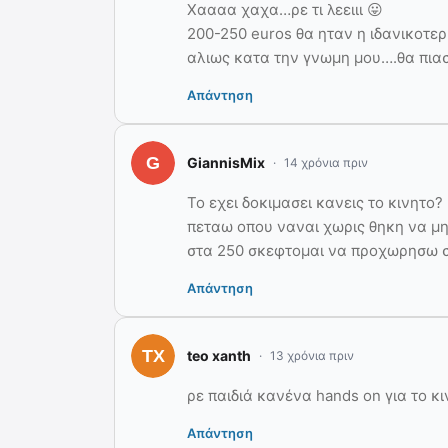
Χαααα χαχα…ρε τι λεειιι 😛
200-250 euros θα ηταν η ιδανικοτερ
αλιως κατα την γνωμη μου….θα πιασει
Απάντηση
GiannisMix
14 χρόνια πριν
Το εχει δοκιμασει κανεις το κινητο?
πεταω οπου ναναι χωρις θηκη να μη 
στα 250 σκεφτομαι να προχωρησω στ
Απάντηση
teo xanth
13 χρόνια πριν
ρε παιδιά κανένα hands on για το κ
Απάντηση