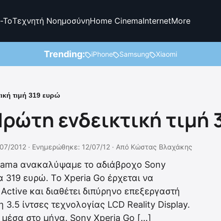
-To
Τεχνητή Νοημοσύνη
Home Cinema
Internet
More
Trending:
iPhone
Samsung
Xiaomi
ική τιμή 319 ευρώ
Πρώτη ενδεικτική τιμή 
/07/2012 ·
Ενημερώθηκε: 12/07/12
·
Από
Κώστας Βλαχάκης
irama ανακαλύψαμε το αδιάβροχο Sony
α 319 ευρώ. Το Xperia Go έρχεται να
 Active και διαθέτει διπύρηνο επεξεργαστή
3.5 ίντσες τεχνολογίας LCD Reality Display.
μέσα στο μήνα. Sony Xperia Go […]