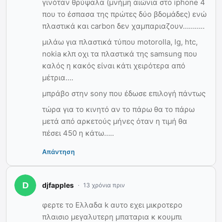
γινόταν θρύψαλα (μνήμη αιώνια στο iphone 4
που το έσπασα της πρώτες δύο βδομάδες) ενώ
πλαστικά και carbon δεν χαμπαριαζουν………..
μιλάω για πλαστικά τύπου motorolla, lg, htc,
nokia κλπ οχι τα πλαστικά της samsung που
καλός η κακός είναι κάτι χειρότερα από
μέτρια….
μπράβο στην sony που έδωσε επιλογή πάντως
τώρα για το κινητό αν το πάρω θα το πάρω
μετά από αρκετούς μήνες όταν η τιμή θα
πέσει 450 η κάτω…..
Απάντηση
djfapples
13 χρόνια πριν
φερτε το Ελλαδα k αυτο εχει μικροτερο
πλαισιο μεγαλυτερη μπαταρια κ κουμπι