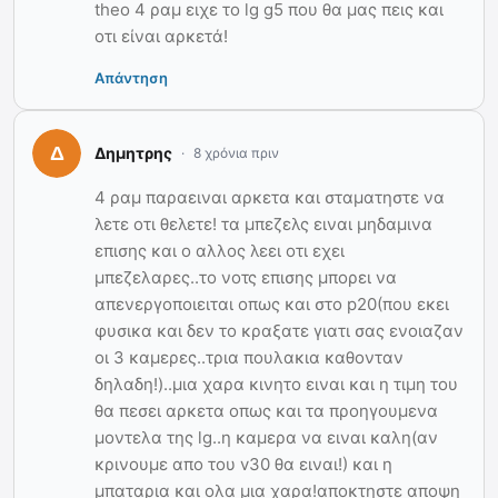
theo 4 ραμ ειχε το lg g5 που θα μας πεις και
οτι είναι αρκετά!
Απάντηση
Δημητρης
8 χρόνια πριν
4 ραμ παραειναι αρκετα και σταματηστε να
λετε οτι θελετε! τα μπεζελς ειναι μηδαμινα
επισης και ο αλλος λεει οτι εχει
μπεζελαρες..το νοτς επισης μπορει να
απενεργοποιειται οπως και στο p20(που εκει
φυσικα και δεν το κραξατε γιατι σας ενοιαζαν
οι 3 καμερες..τρια πουλακια καθονταν
δηλαδη!)..μια χαρα κινητο ειναι και η τιμη του
θα πεσει αρκετα οπως και τα προηγουμενα
μοντελα της lg..η καμερα να ειναι καλη(αν
κρινουμε απο του v30 θα ειναι!) και η
μπαταρια και ολα μια χαρα!αποκτηστε αποψη