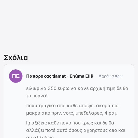
Σχόλια
Παπαροκας tiamat - Enûma Eliš
8 χρόνια πριν
ειλικρινά 350 ευρω να κανε αρχική τιμη δε θα
το περνα!
πολυ τραγικο απο καθε αποψη. ακομα πιο
μακρυ απο πριν, νοτς, μπεζελαρες, 4 ραμ
lg αξιζεις καθε πονο που τρως και δε θα
αλλάξει ποτέ αυτό όσους άχρηστους ceo και
αν αλλαξεις