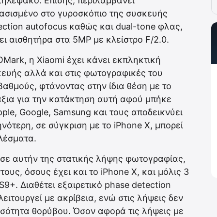
τηλεφακό. Επίσης, περιλαμβάνει
βασισμένο στο γυροσκόπιο της συσκευής
ction autofocus καθώς και dual-tone φλας,
ει αισθητήρα στα 5MP με κλείστρο F/2.0.
Mark, η Xiaomi έχει κάνει εκπληκτική
κευής αλλά και στις φωτογραφικές του
βαθμούς, φτάνοντας στην ίδια θέση με το
άξια για την κατάκτηση αυτή αφού μπήκε
le, Google, Samsung και τους αποδεικνύει
νότερη, σε σύγκριση με το iPhone X, μπορεί
λέσματα.
 σε αυτήν της στατικής λήψης φωτογραφίας,
τους, όσους έχει και το iPhone X, και μόλις 3
9+. Διαθέτει εξαιρετικό phase detection
 λειτουργεί με ακρίβεια, ενώ στις λήψεις δεν
σότητα θορύβου. Όσον αφορά τις λήψεις με