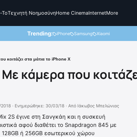
-To
Τεχνητή Νοημοσύνη
Home Cinema
Internet
More
Trending:
iPhone
Samsung
Xiaomi
ου κοιτάζει στα μάτια το iPhone X
: Με κάμερα που κοιτάζε
/2018 ·
Ενημερώθηκε: 30/03/18
·
Από
Ιάκωβος Μπελώνιας
Mix 2S έγινε στη Σανγκάη και η συσκευή
ριστικά αφού διαθέτει το Snapdragon 845 με
, 128GB ή 256GB εσωτερικού χώρου