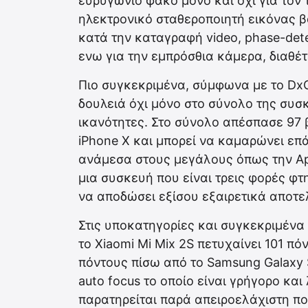
ευρυγώνιο φακό μόνο και όχι για τον 
ηλεκτρονικό σταθεροποιητή εικόνας 
κατά την καταγραφή video, phase-dete
ενω για την εμπρόσθια κάμερα, διαθέτ
Πιο συγκεκριμένα, σύμφωνα με το DxO
δουλειά όχι μόνο στο σύνολο της συσ
ικανότητες. Στο σύνολο απέσπασε 97 
iPhone X και μπορεί να καμαρώνει επ
ανάμεσα στους μεγάλους όπως την App
μια συσκευή που είναι τρεις φορές φτη
να αποδώσει εξίσου εξαιρετικά αποτε
Στις υποκατηγορίες και συγκεκριμένα
το Xiaomi Mi Mix 2S πετυχαίνει 101 πόν
πόντους πίσω από το Samsung Galaxy S
auto focus το οποίο είναι γρήγορο και
παρατηρείται παρά απειροελάχιστη πο