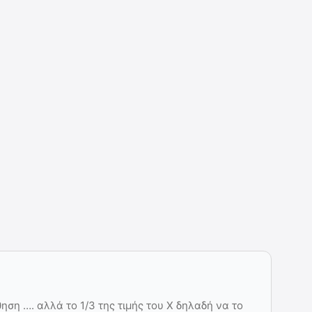
ση …. αλλά το 1/3 της τιμής του Χ δηλαδή να το