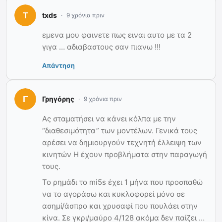
txds
9 χρόνια πριν
εμενα μου φαινετε πως ειναι αυτο με τα 2
γιγα … αδιαβαστους σαν πιανω !!!
Απάντηση
Γρηγόρης
9 χρόνια πριν
Ας σταματήσει να κάνει κόλπα με την
“διαθεσιμότητα” των μοντέλων. Γενικά τους
αρέσει να δημιουργούν τεχνητή έλλειψη των
κινητών Η έχουν προβλήματα στην παραγωγή
τους.
Το ρημάδι το mi5s έχει 1 μήνα που προσπαθώ
να το αγοράσω και κυκλοφορεί μόνο σε
ασημί/άσπρο και χρυσαφί που πουλάει στην
κίνα. Σε γκρι/μαύρο 4/128 ακόμα δεν παίζει …