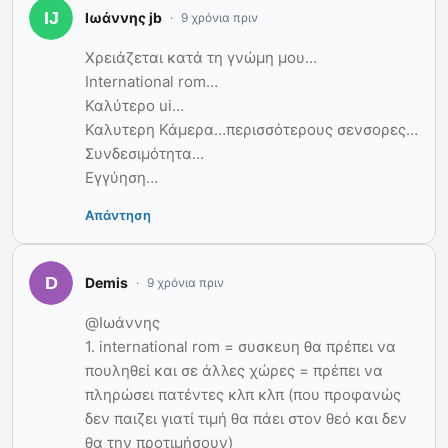
Ιωάννης jb
9 χρόνια πριν
Χρειάζεται κατά τη γνώμη μου…
International rom…
Καλύτερο ui…
Καλυτερη Κάμερα…περισσότερους σενσορες…
Συνδεσιμότητα…
Εγγύηση…
Απάντηση
Demis
9 χρόνια πριν
@Ιωάννης
1. international rom = συσκευη θα πρέπει να
πουληθεί και σε άλλες χώρες = πρέπει να
πληρώσει πατέντες κλπ κλπ (που προφανώς
δεν παιζει γιατί τιμή θα πάει στον θεό και δεν
θα την προτιμήσουν)