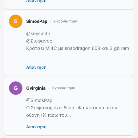
Απάντηση
SimosPap
9 χρόνια πριν
@keysmith
@Στεφανος
Κραταει Mi4C με snapdragon 808 και 3 gb ram
.
Απάντηση
Gvirginia
9 χρόνια πριν
@SimosPap
Ο Στεφανος έχει δίκιο.. Φαίνεται και στην
οθόνη (?) πίσω του…
Απάντηση