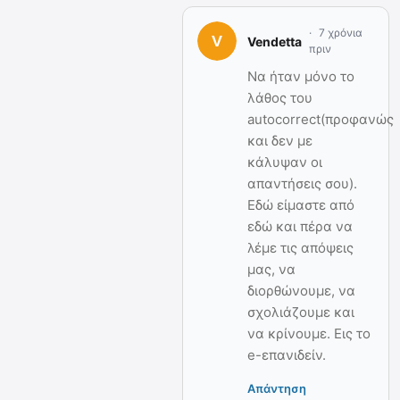
7 χρόνια
Vendetta
πριν
Να ήταν μόνο το
λάθος του
autocorrect(προφανώς
και δεν με
κάλυψαν οι
απαντήσεις σου).
Εδώ είμαστε από
εδώ και πέρα να
λέμε τις απόψεις
μας, να
διορθώνουμε, να
σχολιάζουμε και
να κρίνουμε. Εις το
e-επανιδείν.
Απάντηση