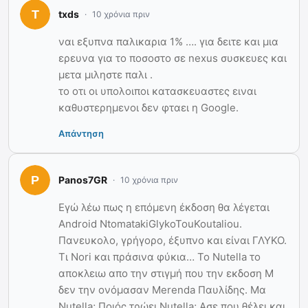
txds
10 χρόνια πριν
ναι εξυπνα παλικαρια 1% …. για δειτε και μια
ερευνα για το ποσοστο σε nexus συσκευες και
μετα μιληστε παλι .
το οτι οι υπολοιποι κατασκευαστες ειναι
καθυστερημενοι δεν φταει η Google.
Απάντηση
Panos7GR
10 χρόνια πριν
Εγώ λέω πως η επόμενη έκδοση θα λέγεται
Android NtomatakiGlykoTouKoutaliou.
Πανευκολο, γρήγορο, έξυπνο και είναι ΓΛΥΚΟ.
Τι Nori και πράσινα φύκια… Το Nutella το
αποκλειω απο την στιγμή που την εκδοση M
δεν την ονόμασαν Merenda Παυλίδης. Μα
Nutella; Ποιός τρώει Nutella; Ασε που θέλει και