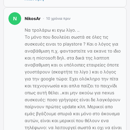
NikosAr
10 χρόνια πριν
Να τρολάρω κι εγω λίγο. ..
Το μόνο που δουλεύει σωστά σε όλες τις
συσκευές ειναι το playstore ? Και ο λόγος για
αναβάθμιση π.χ. φανταστείτε να εκανε το ιδιο
και η microsoft δηλ. στα δικά της λαπτοπ
αναβαθμιση και οι υπόλοιπες εταιρείες όποτε
γουστάρουν (σκεφτήτε το λίγο ) και ο λόγος
για την google τώρα: Εχει ολόκληρο την πίτα
και τεχνογνωσία και απλα παίζει το παιχνίδι
οπως αυτή θέλει ..και μην ακούω για nexus
συσκευές: ποσο γρήγορες είναι δε λαγκάρουν
παίρνουν πρώτες update κλπ. Μερικοί απο
εμάς βγάζουμε σπυριά και μόνο στο άκουσμα
αυτών, είναι και μερικοί που θέλουν ενα
τηλέφωνο: να λειτουργεί σωστά κι οχι να είναι