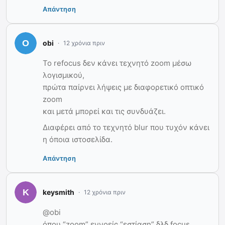
Απάντηση
obi
12 χρόνια πριν
Το refocus δεν κάνει τεχνητό zoom μέσω
λογισμικού,
πρώτα παίρνει λήψεις με διαφορετικό οπτικό
zoom
και μετά μπορεί και τις συνδυάζει.
Διαφέρει από το τεχνητό blur που τυχόν κάνει
η όποια ιστοσελίδα.
Απάντηση
keysmith
12 χρόνια πριν
@obi
όπου “zoom” εννοείς “εστίαση” δλδ focus