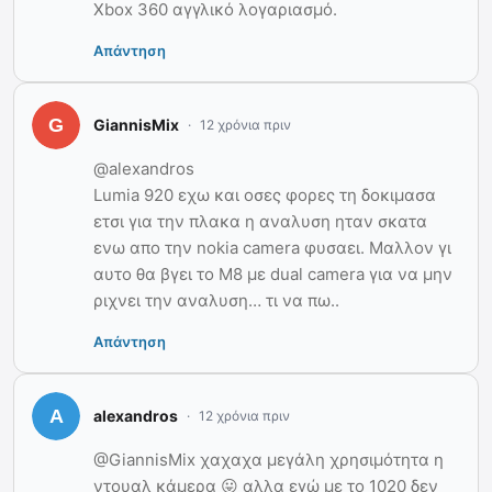
Xbox 360 αγγλικό λογαριασμό.
Απάντηση
GiannisMix
12 χρόνια πριν
@alexandros
Lumia 920 εχω και οσες φορες τη δοκιμασα
ετσι για την πλακα η αναλυση ηταν σκατα
ενω απο την nokia camera φυσαει. Μαλλον γι
αυτο θα βγει το Μ8 με dual camera για να μην
ριχνει την αναλυση… τι να πω..
Απάντηση
alexandros
12 χρόνια πριν
@GiannisMix χαχαχα μεγάλη χρησιμότητα η
ντουαλ κάμερα 😛 αλλα εγώ με το 1020 δεν