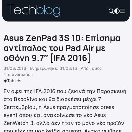
Asus ZenPad 3S 10: Επίσημα
αντίπαλος του Pad Air με
οθόνη 9.7″ [IFA 2016]
31/08/2016 ·
Ενημερώθηκε: 31/08/16
·
Από
Τάσος
Παπανικολάου
Tablets
Εν όψει της IFA 2016 που ξεκινά την Παρασκευή
στο Βερολίνο και θα διαρκέσει μέχρι 7
Σεπτεμβρίου, η Asus πραγματοποίησε press
event όπου και ανακοίνωσε το νέο Asus
ZenWatch 3, αλλά δεν ήταν το μόνο νέο προϊόν
που είχε να μας δείξει σήμερα. Ανακοινώθηκε