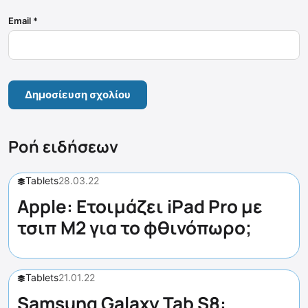
Email
*
Ροή ειδήσεων
Tablets
28.03.22
Apple: Ετοιμάζει iPad Pro με
τσιπ M2 για το φθινόπωρο;
Tablets
21.01.22
Samsung Galaxy Tab S8: