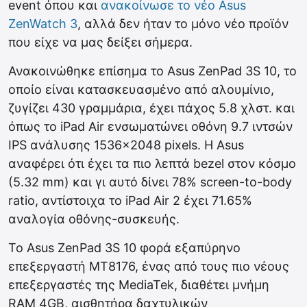
event όπου και
ανακοίνωσε το νέο Asus
ZenWatch 3
, αλλά δεν ήταν το μόνο νέο προϊόν
που είχε να μας δείξει σήμερα.
Ανακοινώθηκε επίσημα το Asus ZenPad 3S 10, το
οποίο είναι κατασκευασμένο από αλουμίνιο,
ζυγίζει 430 γραμμάρια, έχει πάχος 5.8 χλστ. και
όπως το iPad Air ενσωματώνει οθόνη 9.7 ιντσών
IPS ανάλυσης 1536×2048 pixels. Η Asus
αναφέρει ότι έχει τα πιο λεπτά bezel στον κόσμο
(5.32 mm) και γι αυτό δίνει 78% screen-to-body
ratio, αντίστοιχα το iPad Air 2 έχει 71.65%
αναλογία οθόνης-συσκευής.
Το Asus ZenPad 3S 10 φορά εξαπύρηνο
επεξεργαστή MT8176, ένας από τους πιο νέους
επεξεργαστές της MediaTek, διαθέτει μνήμη
RAM 4GB, αισθητήρα δαχτυλικών