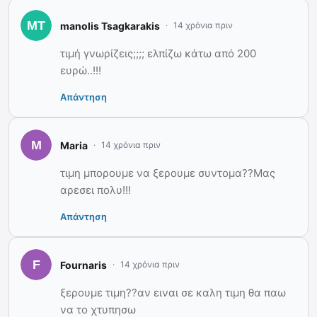
manolis Tsagkarakis
14 χρόνια πριν
τιμή γνωρίζεις;;;; ελπίζω κάτω από 200
ευρώ..!!!
Απάντηση
Maria
14 χρόνια πριν
τιμη μπορουμε να ξερουμε συντομα??Μας
αρεσει πολυ!!!
Απάντηση
Fournaris
14 χρόνια πριν
ξερουμε τιμη??αν ειναι σε καλη τιμη θα παω
να το χτυπησω