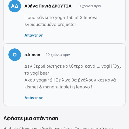
Αθήνα Πανιά ΔΡΟΥΤΣΑ
10 χρόνια πριν
Πόσο κάνει το yoga Tablet 3 lenova
ενσωματωμένο projector
Απάντηση
o.k.man
10 χρόνια πριν
Δεν ξέρω! ρώτησε καλύτερα κανά … yogi ! Όχι
το yogi bear !
Άκου yoga(rt)!! Σε λίγο θα βγάλουν και κανά
kismet & mandra tablet η lenovo !
Απάντηση
Αφήστε μια απάντηση
Η ηλ. διεύθυνση σας δεν δημοσιεύεται.
Τα υποχρεωτικά πεδία