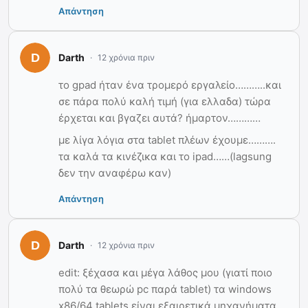
Απάντηση
Darth
12 χρόνια πριν
το gpad ήταν ένα τρομερό εργαλείο………..και
σε πάρα πολύ καλή τιμή (για ελλαδα) τώρα
έρχεται και βγαζει αυτά? ήμαρτον…………
με λίγα λόγια στα tablet πλέων έχουμε……….
τα καλά τα κινέζικα και το ipad……(lagsung
δεν την αναφέρω καν)
Απάντηση
Darth
12 χρόνια πριν
edit: ξέχασα και μέγα λάθος μου (γιατί ποιο
πολύ τα θεωρώ pc παρά tablet) τα windows
x86/64 tablets είναι εξαιρετικά μηχανήματα