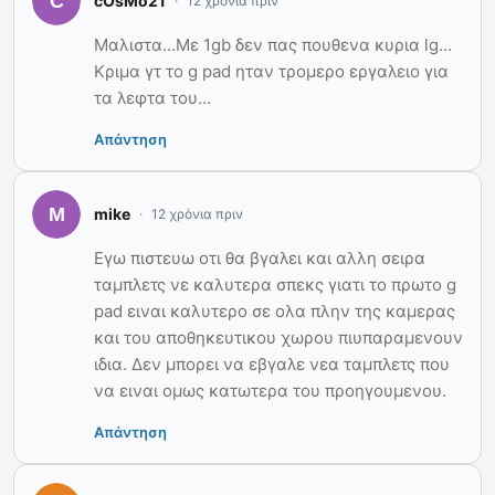
cOsMo21
12 χρόνια πριν
Μαλιστα…Με 1gb δεν πας πουθενα κυρια lg…
Κριμα γτ το g pad ηταν τρομερο εργαλειο για
τα λεφτα του…
Απάντηση
mike
12 χρόνια πριν
Εγω πιστευω οτι θα βγαλει και αλλη σειρα
ταμπλετς νε καλυτερα σπεκς γιατι το πρωτο g
pad ειναι καλυτερο σε ολα πλην της καμερας
και του αποθηκευτικου χωρου πιυπαραμενουν
ιδια. Δεν μπορει να εβγαλε νεα ταμπλετς που
να ειναι ομως κατωτερα του προηγουμενου.
Απάντηση