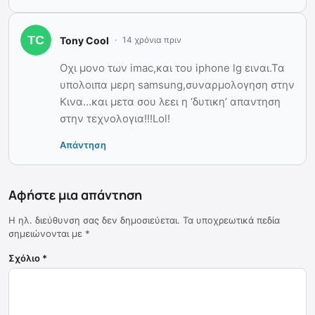
Tony Cool
14 χρόνια πριν
Οχι μονο των imac,και του iphone lg ειναι.Τα
υπολοιπα μερη samsung,συναρμολογηση στην
Κινα…και μετα σου λεει η ‘δυτικη’ απαντηση
στην τεχνολογια!!!Lol!
Απάντηση
Αφήστε μια απάντηση
Η ηλ. διεύθυνση σας δεν δημοσιεύεται.
Τα υποχρεωτικά πεδία
σημειώνονται με
*
Σχόλιο
*