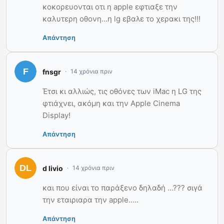
κοκορευονται οτι η apple εφτιαξε την
καλυτερη οθονη…η lg εβαλε το χερακι της!!!
Απάντηση
fnsgr
14 χρόνια πριν
Έτσι κι αλλιώς, τις οθόνες των iMac η LG της
φτιάχνει, ακόμη και την Apple Cinema
Display!
Απάντηση
d livio
14 χρόνια πριν
και που είναι το παράξενο δηλαδή …??? σιγά
την εταιριαρα την apple…..
Απάντηση