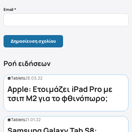
Email
*
Ροή ειδήσεων
Tablets
28.03.22
Apple: Ετοιμάζει iPad Pro με
τσιπ M2 για το φθινόπωρο;
Tablets
21.01.22
Samsung Galaxy Tab S8: