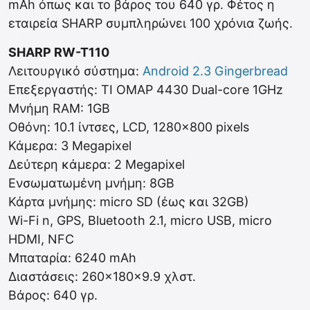
mAh όπως και το βάρος του 640 γρ. Φέτος η
εταιρεία SHARP συμπληρώνει 100 χρόνια ζωής.
SHARP RW-T110
Λειτουργικό σύστημα:
Android 2.3 Gingerbread
Επεξεργαστής: TI OMAP 4430 Dual-core 1GHz
Μνήμη RAM: 1GB
Οθόνη: 10.1 ίντσες, LCD, 1280×800 pixels
Κάμερα: 3 Megapixel
Δεύτερη κάμερα: 2 Megapixel
Ενσωματωμένη μνήμη: 8GB
Κάρτα μνήμης: micro SD (έως και 32GB)
Wi-Fi n, GPS, Bluetooth 2.1, micro USB, micro
HDMI, NFC
Μπαταρία: 6240 mAh
Διαστάσεις: 260×180×9.9 χλστ.
Βάρος: 640 γρ.