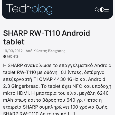
SHARP RW-T110 Android
tablet
19/03/2012 ·
Από
Κώστας Βλαχάκης
Tablets
Η SHARP ανακοίνωσε το επαγγελματικό Android
tablet RW-T110 με οθόνη 10.1 ίντσες, διπύρηνο
επεξεργαστή TI OMAP 4430 1GHz και Android
2.3 Gingerbread. Το tablet έχει NFC και υποδοχή
micro HDMI. Η μπαταρία του είναι μεγάλη 6240
mAh όπως και το βάρος του 640 γρ. Φέτος η
εταιρεία SHARP συμπληρώνει 100 χρόνια ζωής.
SHARP RW-T110 Λειτουργικό […]