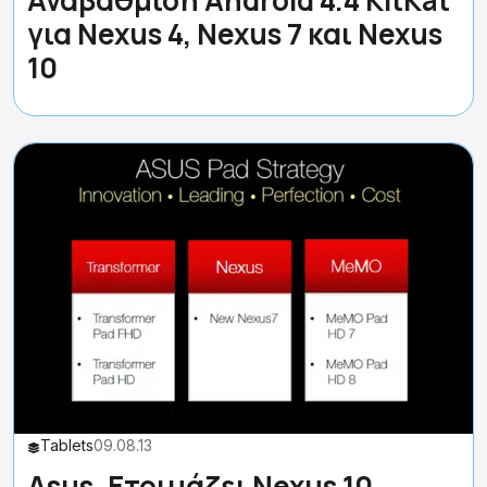
Αναβάθμιση Android 4.4 KitKat
για Nexus 4, Nexus 7 και Nexus
10
Tablets
09.08.13
Asus, Ετοιμάζει Nexus 10,