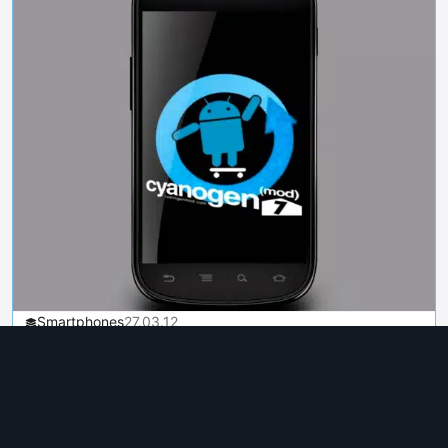
Smartphones
27.03.12
Εισαγωγή στην έκδοση
CyanogenMod 7.2 [official
video]