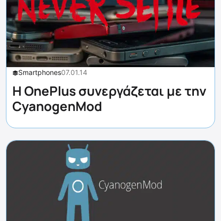
Smartphones
07.01.14
Η OnePlus συνεργάζεται με την
CyanogenMod