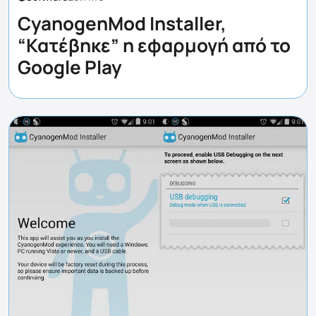
CyanogenMod Installer,
“Κατέβηκε” η εφαρμογή από το
Google Play