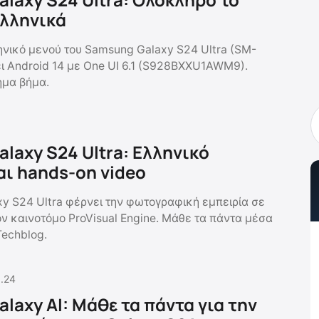
ελληνικά
ηνικό μενού του Samsung Galaxy S24 Ultra (SM-
ι Android 14 με One UI 6.1 (S928BXXU1AWM9).
ήμα βήμα.
laxy S24 Ultra: Ελληνικό
αι hands-on video
y S24 Ultra φέρνει την φωτογραφική εμπειρία σε
ον καινοτόμο ProVisual Engine. Μάθε τα πάντα μέσα
Techblog.
1.24
laxy AI: Μάθε τα πάντα για την