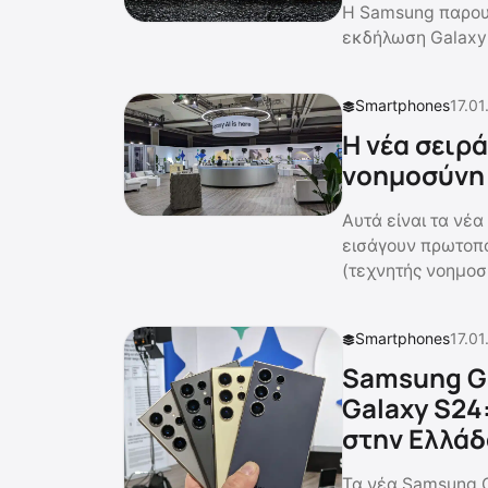
H Samsung παρουσ
εκδήλωση Galaxy 
Smartphones
17.01
Η νέα σειρά
νοημοσύνη
Αυτά είναι τα νέα
εισάγουν πρωτοπο
(τεχνητής νοημοσ
Smartphones
17.01
Samsung Ga
Galaxy S24:
στην Ελλάδ
Τα νέα Samsung G