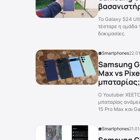
βασανιστήρ
Το Galaxy S24 Ul
τέσταρε η ομάδα 
δοκιμασίες.
Smartphones
22.01
Samsung Gal
Max vs Pixe
μπαταρίας;
O Youtuber XEET
μπαταρίας ανάμεσ
15 Pro Max και Ga
Smartphones
21.01
Samsung Ga