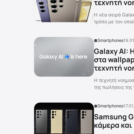
τεχνητή νο
Η νέα σειρά Gala
τρόπο με τον οπο
Smartphones
19.01
Galaxy AI:
στα wallpa
τεχνητή ν
H τεχνητή νοημοσ
της πωλήσεις της
Smartphones
17.01
Samsung Ga
κάμερα και