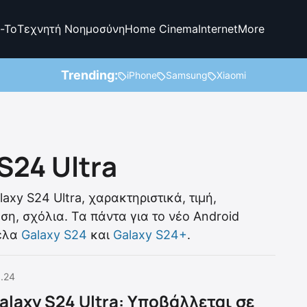
-To
Τεχνητή Νοημοσύνη
Home Cinema
Internet
More
Trending:
iPhone
Samsung
Xiaomi
S24 Ultra
axy S24 Ultra, χαρακτηριστικά, τιμή,
η, σχόλια. Τα πάντα για το νέο Android
τέλα
Galaxy S24
και
Galaxy S24+
.
1.24
laxy S24 Ultra: Υποβάλλεται σε