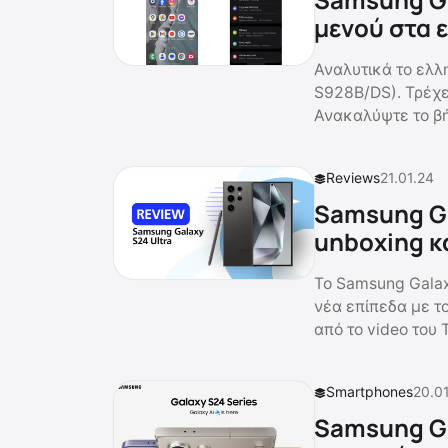
μενού στα 
Αναλυτικά το ελλ
S928B/DS). Τρέχε
Ανακαλύψτε το β
Reviews
21.01.24
Samsung Ga
unboxing κ
Το Samsung Galax
νέα επίπεδα με τ
από το video του 
Smartphones
20.0
Samsung Ga