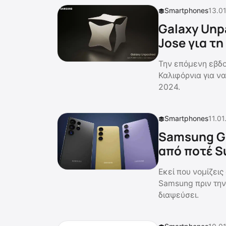
Smartphones
13.01
Galaxy Unp
Jose για τη
Την επόμενη εβδο
Καλιφόρνια για ν
2024.
Smartphones
11.01
Samsung Ga
από ποτέ 
Eκεί που νομίζεις
Samsung πριν την
διαψεύσει.