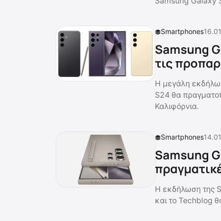
Samsung Galaxy S
Smartphones
16.01
Samsung Ga
τις προπαρ
Η μεγάλη εκδήλωσ
S24 θα πραγματοπο
Καλιφόρνια.
Smartphones
14.01
Samsung Gal
πραγματικ
H εκδήλωση της S
και το Techblog θα