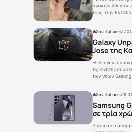
ανακοινώθηκαν επ
τους στην Ελλάδα
Smartphones
17.01
Galaxy Unp
Jose της Κ
Η νέα γενιά συσκ
τις κινητές συσκε
των νέων Sasung 
Smartphones
16.01
Samsung Ga
σε τρία χρ
Βίντεο που αναρτή