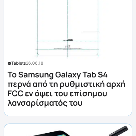
Tablets
26.06.18
Το Samsung Galaxy Tab S4
περνά από τη ρυθμιστική αρχή
FCC εν όψει του επίσημου
λανσαρίσματός του