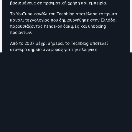
βασισμένους σε πραγματική χρήση και εμπειρία.
Το YouTube κανάλι του Techblog αποτέλεσε το πρώτο
κανάλι τεχνολογίας που δημιουργήθηκε στην Ελλάδα,
παρουσιάζοντας hands-on δοκιμές και unboxing
προϊόντων.
Από το 2007 μέχρι σήμερα, το Techblog αποτελεί
σταθερό σημείο αναφοράς για την ελληνική
τεχνολογική κοινότητα, με ενεργή κοινότητα
αναγνωστών και συνεργασίες με κορυφαίες εταιρείες
τεχνολογίας.
Όροι Χρήσης
|
Πολιτική Προστασίας Δεδομένων
|
Πολιτική Cookies
|
Δήλωση Χορηγούμενου Περιεχομένου
|
Πνευματικά Δικαιώματα
|
Αποποίηση Ευθύνης
|
Editorial Guidelines
©2026 Techblog |
About
|
WEBTREE Production
Λογότυπα, επωνυμίες και εμπορικά σήματα ανήκουν στους νόμιμους