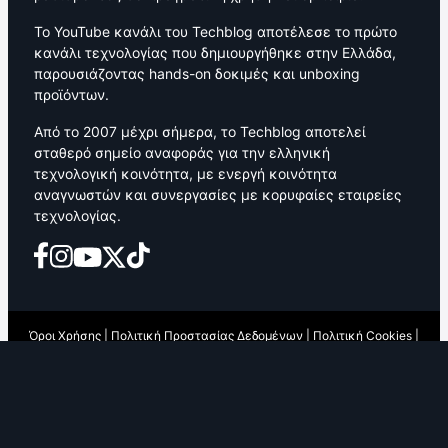
Το YouTube κανάλι του Techblog αποτέλεσε το πρώτο
κανάλι τεχνολογίας που δημιουργήθηκε στην Ελλάδα,
παρουσιάζοντας hands-on δοκιμές και unboxing
προϊόντων.
Από το 2007 μέχρι σήμερα, το Techblog αποτελεί
σταθερό σημείο αναφοράς για την ελληνική
τεχνολογική κοινότητα, με ενεργή κοινότητα
αναγνωστών και συνεργασίες με κορυφαίες εταιρείες
τεχνολογίας.
Όροι Χρήσης
|
Πολιτική Προστασίας Δεδομένων
|
Πολιτική Cookies
|
Δήλωση Χορηγούμενου Περιεχομένου
|
Πνευματικά Δικαιώματα
|
Αποποίηση Ευθύνης
|
Editorial Guidelines
©2026 Techblog |
About
|
WEBTREE Production
Λογότυπα, επωνυμίες και εμπορικά σήματα ανήκουν στους νόμιμους