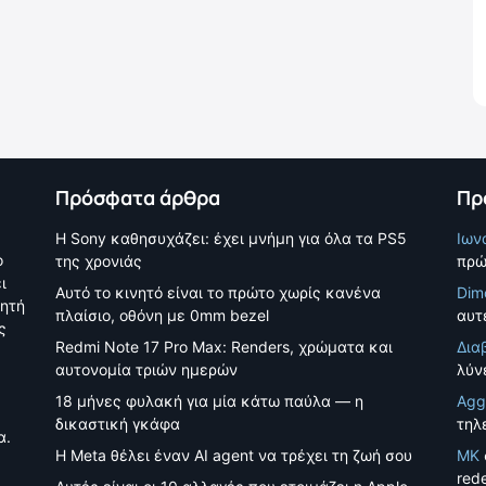
Πρόσφατα άρθρα
Πρ
Η Sony καθησυχάζει: έχει μνήμη για όλα τα PS5
Ιων
ο
της χρονιάς
πρώ
ι
Αυτό το κινητό είναι το πρώτο χωρίς κανένα
Dim
νητή
πλαίσιο, οθόνη με 0mm bezel
αυτέ
ς
Redmi Note 17 Pro Max: Renders, χρώματα και
Δια
αυτονομία τριών ημερών
λύν
18 μήνες φυλακή για μία κάτω παύλα — η
Agg
δικαστική γκάφα
τηλ
α.
Η Meta θέλει έναν AI agent να τρέχει τη ζωή σου
MK
red