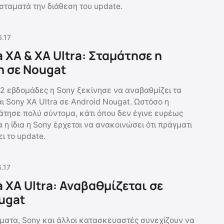
ταματά την διάθεση του update.
6.17
 XA & XA Ultra: Σταμάτησε η
 σε Nougat
 2 εβδομάδες η Sony ξεκίνησε να αναβαθμίζει τα
ι Sony XA Ultra σε Android Nougat. Ωστόσο η
τησε πολύ σύντομα, κάτι όπου δεν έγινε ευρέως
 η ίδια η Sony έρχεται να ανακοινώσει ότι πράγματι
ι το update.
.17
 XA Ultra: Αναβαθμίζεται σε
ugat
ήματα, Sony και άλλοι κατασκευαστές συνεχίζουν να