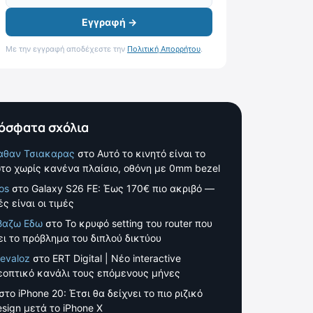
Εγγραφή →
Με την εγγραφή αποδέχεστε την
Πολιτική Απορρήτου
.
όσφατα σχόλια
αθαν Τσιακαρας
στο
Αυτό το κινητό είναι το
το χωρίς κανένα πλαίσιο, οθόνη με 0mm bezel
os
στο
Galaxy S26 FE: Έως 170€ πιο ακριβό —
ς είναι οι τιμές
βαζω Εδω
στο
Το κρυφό setting του router που
ει το πρόβλημα του διπλού δικτύου
evaloz
στο
ERT Digital | Νέο interactive
εοπτικό κανάλι τους επόμενους μήνες
στο
iPhone 20: Έτσι θα δείχνει το πιο ριζικό
esign μετά το iPhone X