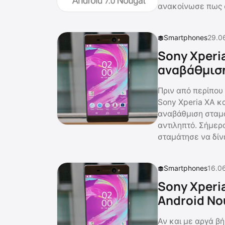
ανακοίνωσε πως σ
Smartphones
29.0
Sony Xperia
αναβάθμιση
Πριν από περίπου
Sony Xperia XA κα
αναβάθμιση σταμά
αντιληπτό. Σήμερα
σταμάτησε να δίνε
Smartphones
16.06
Sony Xperia
Android No
Αν και με αργά β