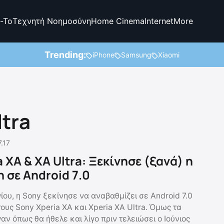
-To
Τεχνητή Νοημοσύνη
Home Cinema
Internet
More
Trending:
iPhone
Samsung
Xiaomi
ltra
.17
 XA & XA Ultra: Ξεκίνησε (ξανά) η
 σε Android 7.0
ίου, η Sony ξεκίνησε να αναβαθμίζει σε Android 7.0
ους Sony Xperia XA και Xperia XA Ultra. Όμως τα
ν όπως θα ήθελε και λίγο πριν τελειώσει ο Ιούνιος