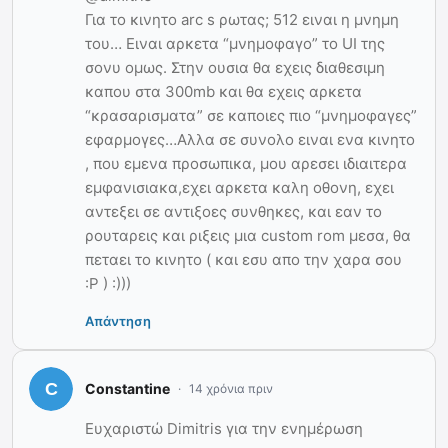
Για το κινητο arc s ρωτας; 512 ειναι η μνημη
του… Ειναι αρκετα “μνημοφαγο” το UI της
σονυ ομως. Στην ουσια θα εχεις διαθεσιμη
καπου στα 300mb και θα εχεις αρκετα
“κρασαρισματα” σε καποιες πιο “μνημοφαγες”
εφαρμογες…Αλλα σε συνολο ειναι ενα κινητο
, που εμενα προσωπικα, μου αρεσει ιδιαιτερα
εμφανισιακα,εχει αρκετα καλη οθονη, εχει
αντεξει σε αντιξοες συνθηκες, και εαν το
ρουταρεις και ριξεις μια custom rom μεσα, θα
πεταει το κινητο ( και εσυ απο την χαρα σου
:Ρ ) :)))
Απάντηση
Constantine
14 χρόνια πριν
Ευχαριστώ Dimitris για την ενημέρωση