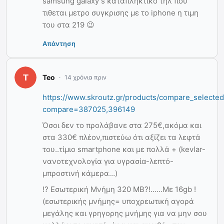
samsung galaxy s καταπληκτικο τηλ που
τιθεται μετρο συγκρισης με το iphone η τιμη
του στα 219 😉
Απάντηση
Teo
14 χρόνια πριν
https://www.skroutz.gr/products/compare_selecte
compare=387025,396149
Όσοι δεν το προλάβανε στα 275€,ακόμα και
στα 330€ πλέον,πιστεύω ότι αξίζει τα λεφτά
του..τίμιο smartphone και με πολλά + (kevlar-
νανοτεχνολογία για υγρασία-λεπτό-
μπροστινή κάμερα…)
!? Εσωτερική Μνήμη 320 MB?!……Mε 16gb !
(εσωτερικής μνήμης= υποχρεωτική αγορά
μεγάλης και γρηγορης μνήμης για να μην σου