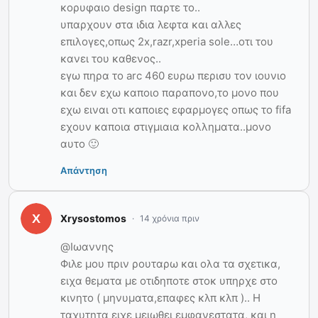
κορυφαιο design παρτε το..
υπαρχουν στα ιδια λεφτα και αλλες
επιλογες,οπως 2x,razr,xperia sole…οτι του
κανει του καθενος..
εγω πηρα το arc 460 ευρω περισυ τον ιουνιο
και δεν εχω καποιο παραπονο,το μονο που
εχω ειναι οτι καποιες εφαρμογες οπως το fifa
εχουν καποια στιγμιαια κολληματα..μονο
αυτο 🙂
Απάντηση
Xrysostomos
14 χρόνια πριν
@Ιωαννης
Φιλε μου πριν ρουταρω και ολα τα σχετικα,
ειχα θεματα με οτιδηποτε στοκ υπηρχε στο
κινητο ( μηνυματα,επαφες κλπ κλπ ).. Η
ταχυτητα ειχε μειωθει εμφανεστατα, και η