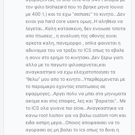
τον φιλο biohazard που το βρηκε μηνα Ιουνιο
με 400 :\ ) και το εχω “σαπισει” το κινητο…Δεν
ειναι για hard core users ομως..Η αληθεια να
λεγεται…Καλη κατασκευη, δεν ενοιωσε τιποτα
απο πτωσεις , η αναλυση της οθονης ειναι
αρκετα καλη, πανεμορφο , απλα φαινεται η
αδυναμια του να τρεξει το ICS οπως το εβαλε
η σονυ στο ερημο το κινητακι..Δεν ξερω γιατι
αλλα με το παγωτο ψιλοσερνεται,και
αναγκαστηκα να εχω ελαχιστοποιησει τα
“θελω” μου απο το κινητο…Υπερθερμενεται με
το παραμικρο εχοντας επιπτωσεις σε
εφαρμογες…Αργει πολυ να μπει στα μηνυματα
ακομα και στις επαφες, λες και “βαριεται”.. Με
το ICS ολα γινανε πιο slow…Αναγκαστηκα να
κανω root λοιπον για να βαλω custom rom και
ειδα ασπρη μερα…Οποιος αποφασισει να το
αγορασει ας μη βαλει το ics οπως το δινει η