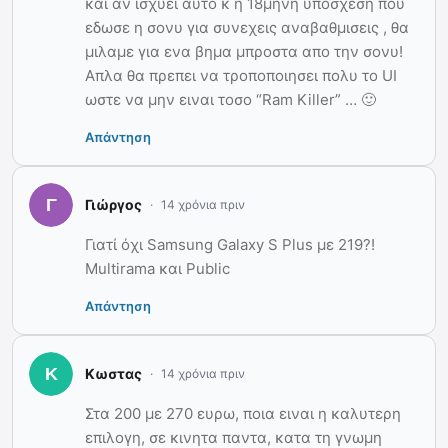
και αν ισχυει αυτο κ η 18μηνη υποσχεση που
εδωσε η σονυ για συνεχεις αναβαθμισεις , θα
μιλαμε για ενα βημα μπροστα απο την σονυ!
Απλα θα πρεπει να τροποποιησει πολυ το UI
ωστε να μην ειναι τοσο “Ram Killer” … 🙂
Απάντηση
Γιώργος
14 χρόνια πριν
Γιατί όχι Samsung Galaxy S Plus με 219?!
Multirama και Public
Απάντηση
Κωστας
14 χρόνια πριν
Στα 200 με 270 ευρω, ποια ειναι η καλυτερη
επιλογη, σε κινητα παντα, κατα τη γνωμη