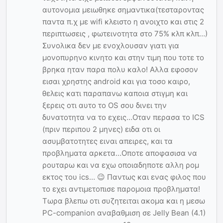
αυτονομια μειωθηκε σημαντικα(τεσταροντας
παντα π.χ με wifi κλειστο η ανοιχτο και στις 2
περιπτωσεις , φωτεινοτητα στο 75% κλπ κλπ…)
Συνολικα δεν με ενοχλουσαν γιατι για
μονοπυρηνο κινητο και στην τιμη που τοτε το
βρηκα ηταν παρα πολυ καλο! Αλλα εφοσον
εισαι χρηστης android και για τοσο καιρο,
θελεις κατι παραπανω καποια στιγμη και
ξερεις οτι αυτο το OS σου δινει την
δυνατοτητα να το εχεις…Οταν περασα το ICS
(πριν περιπου 2 μηνες) ειδα οτι οι
ασυμβατοτητες ειναι απειρες, και τα
προβληματα αρκετα…Οποτε αποφασισα να
ρουταρω και να εχω οποιαδηποτε αλλη ρομ
εκτος του ics… 😉 Παντως και ενας φιλος που
το εχει αντιμετοπισε παρομοια προβληματα!
Τωρα βλεπω οτι συζητειται ακομα και η μεσω
PC-companion αναβαθμιση σε Jelly Bean (4.1)