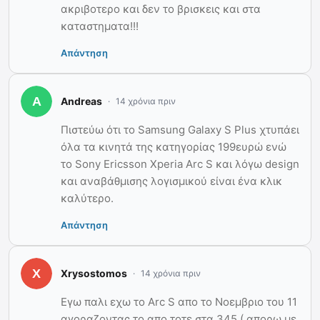
ακριβοτερο και δεν το βρισκεις και στα
καταστηματα!!!
Απάντηση
Andreas
14 χρόνια πριν
Πιστεύω ότι το Samsung Galaxy S Plus χτυπάει
όλα τα κινητά της κατηγορίας 199ευρώ ενώ
το Sony Ericsson Xperia Arc S και λόγω design
και αναβάθμισης λογισμικού είναι ένα κλικ
καλύτερο.
Απάντηση
Xrysostomos
14 χρόνια πριν
Εγω παλι εχω το Arc S απο το Νοεμβριο του 11
αγοραζοντας το απο τοτε στα 345 ( απορω με