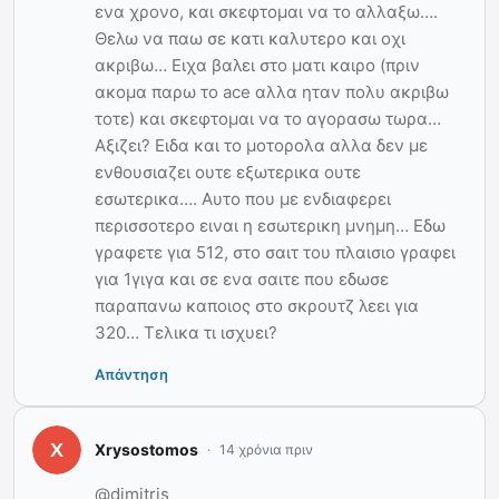
ενα χρονο, και σκεφτομαι να το αλλαξω….
Θελω να παω σε κατι καλυτερο και οχι
ακριβω… Ειχα βαλει στο ματι καιρο (πριν
ακομα παρω το ace αλλα ηταν πολυ ακριβω
τοτε) και σκεφτομαι να το αγορασω τωρα…
Αξιζει? Ειδα και το μοτορολα αλλα δεν με
ενθουσιαζει ουτε εξωτερικα ουτε
εσωτερικα…. Αυτο που με ενδιαφερει
περισσοτερο ειναι η εσωτερικη μνημη… Εδω
γραφετε για 512, στο σαιτ του πλαισιο γραφει
για 1γιγα και σε ενα σαιτε που εδωσε
παραπανω καποιος στο σκρουτζ λεει για
320… Τελικα τι ισχυει?
Απάντηση
Xrysostomos
14 χρόνια πριν
@dimitris