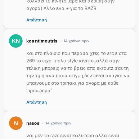
κολλάει το κινητό..άρα και ακριβή στην
αγορά) Αλλο ενα + για το RAZR
Απάντηση
kos ntimoutris
14 χρόνια πριν
και στο πλαισιο που περασα χτες το arc s στα
269 το ειχε…πολυ style κινητο..αλλά στην
τελικη μπορεις να το βρεις απο skroutz σ’αυτη
την τιμη ανα πασα στιγμη,δεν ειναι αναγκη να
μπαινουμε στο τριπακι για αγορα με καθε
‘προσφορα’
Απάντηση
nasos
14 χρόνια πριν
ναι μεν το razr ειναι καλυτερο αλλα ειναι