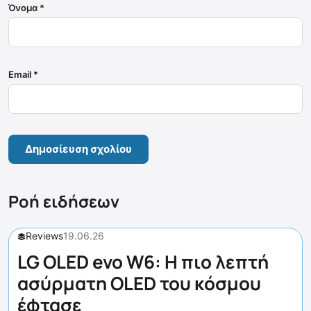
Όνομα
*
Email
*
Ροή ειδήσεων
Reviews
19.06.26
LG OLED evo W6: Η πιο λεπτή
ασύρματη OLED του κόσμου
έφτασε