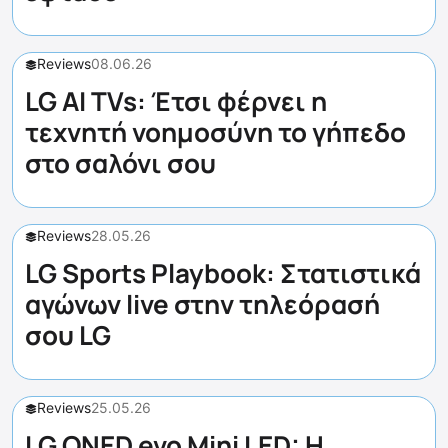
Reviews
08.06.26
LG AI TVs: Έτσι φέρνει η
τεχνητή νοημοσύνη το γήπεδο
στο σαλόνι σου
Reviews
28.05.26
LG Sports Playbook: Στατιστικά
αγώνων live στην τηλεόρασή
σου LG
Reviews
25.05.26
LG QNED evo Mini LED: Η