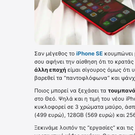
Σαν μέγεθος το
iPhone SE
κουμπώνει μ
σου αφήνει την αίσθηση ότι το κρατάς
άλλη εποχή
είμαι σίγουρος όμως ότι 
βαρεθεί τα “παντοφλόφωνα” και ψάνχ
Ποιος μπορεί να ξεχάσει τα
τουμπανά
στο Θεό. Ψηλά και η τιμή του νέου iP
κυκλοφορεί σε 3 χρώματα μαύρο, άσπ
(499 ευρώ), 128GB (569 ευρώ) και 25
Ξεκινάμε λοιπόν τις “εργασίες” και τ