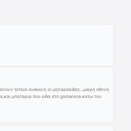
γαλουν τετεια συσκευη οι μηλαρακιδες…μικρη οθονη
ρα,και μπαταρια που ειδα στο gsmarena κατω του