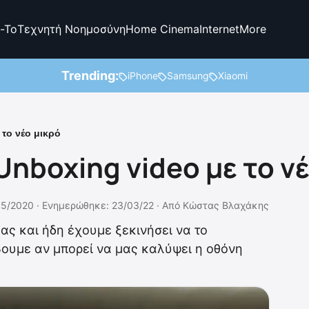
-To
Τεχνητή Νοημοσύνη
Home Cinema
Internet
More
Trending:
iPhone
Samsung
Xiaomi
 το νέο μικρό
Unboxing video με το ν
05/2020 ·
Ενημερώθηκε: 23/03/22
·
Από
Κώστας Βλαχάκης
ας και ήδη έχουμε ξεκινήσει να το
ουμε αν μπορεί να μας καλύψει η οθόνη