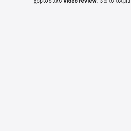
χορταστικό
video review
. Θα το τσιμπ