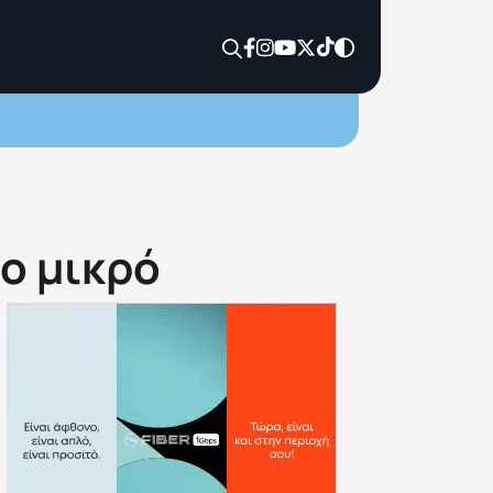
έο μικρό