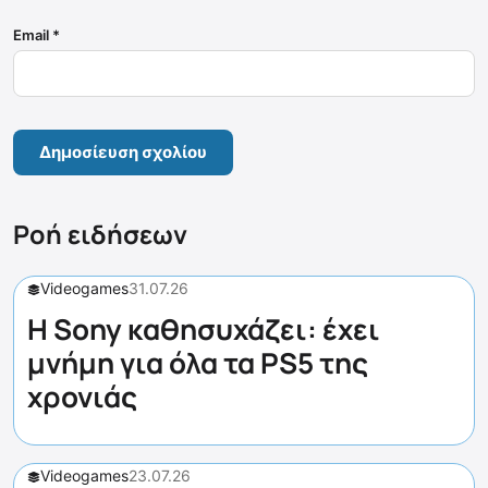
Email
*
Ροή ειδήσεων
Videogames
31.07.26
Η Sony καθησυχάζει: έχει
μνήμη για όλα τα PS5 της
χρονιάς
Videogames
23.07.26