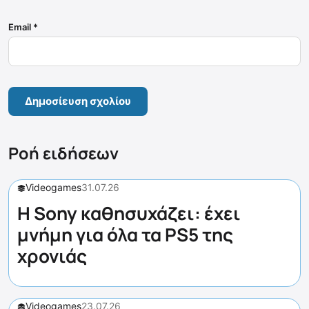
Email
*
Ροή ειδήσεων
Videogames
31.07.26
Η Sony καθησυχάζει: έχει
μνήμη για όλα τα PS5 της
χρονιάς
Videogames
23.07.26