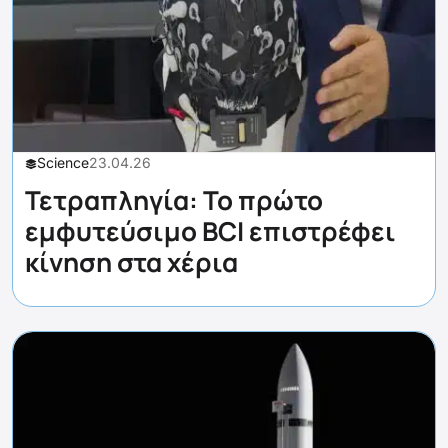
Science
23.04.26
Τετραπληγία: Το πρώτο
εμφυτεύσιμο BCI επιστρέφει
κίνηση στα χέρια