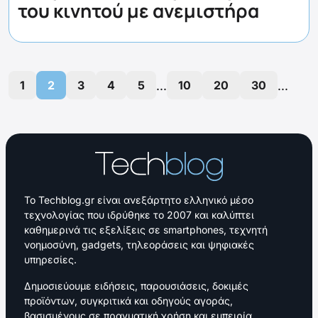
του κινητού με ανεμιστήρα
...
...
1
2
3
4
5
10
20
30
Το Techblog.gr είναι ανεξάρτητο ελληνικό μέσο
τεχνολογίας που ιδρύθηκε το 2007 και καλύπτει
καθημερινά τις εξελίξεις σε smartphones, τεχνητή
νοημοσύνη, gadgets, τηλεοράσεις και ψηφιακές
υπηρεσίες.
Δημοσιεύουμε ειδήσεις, παρουσιάσεις, δοκιμές
προϊόντων, συγκριτικά και οδηγούς αγοράς,
βασισμένους σε πραγματική χρήση και εμπειρία.