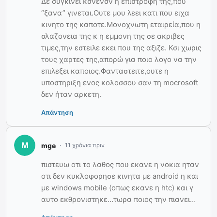
Δε συγκινει κσνενσν η επιστροφη της,που
“ξανα” γινεται.Ουτε μου λεει κατι που ειχα
κινητο της καποτε.Μονοχνωτη εταιρεία,που η
σλαζονεια της κ η εμμονη της σε ακριβες
τιμες,την εστειλε εκει που της αξιζε. Κσι χωρις
τους χαρτες της,απορώ για ποιο λογο να την
επιλεξει καποιος.Φανταστειτε,ουτε η
υποστηριξη ενος κολοσσου σαν τη mocrosoft
δεν ήταν αρκετη.
Απάντηση
mge
11 χρόνια πριν
πιστευω οτι το λαθος που εκανε η νοκια ηταν
οτι δεν κυκλοφορησε κινητα με android η και
με windows mobile (οπως εκανε η htc) και γ
αυτο εκθρονιστηκε…τωρα ποιος την πιανει…