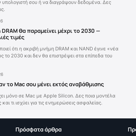
 υπολογιστή σου ή να διαγράψουν δεδομένα. Δες
ις.
26
 DRAM θα παραμείνει μέχρι το 2030 —
ιές τιμές
ποιεί ότι η ακριβή μνήμη DRAM και NAND έγινε «νέα
ς το 2030 και δεν θα επιστρέψει στα επίπεδα του
26
αν το Mac σου μένει εκτός αναβάθμισης
ει μόνο σε Mac με Apple Silicon. Δες ποια μοντέλα
ς και τι ισχύει για τις ενημερώσεις ασφαλείας.
Πρόσφατα άρθρα
Πρ