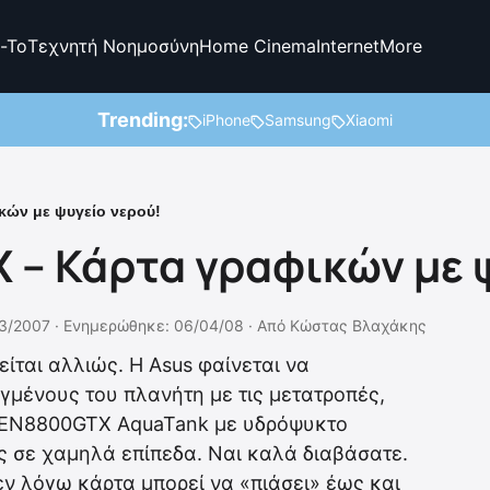
-To
Τεχνητή Νοημοσύνη
Home Cinema
Internet
More
Trending:
iPhone
Samsung
Xiaomi
ών με ψυγείο νερού!
– Κάρτα γραφικών με 
3/2007 ·
Ενημερώθηκε: 06/04/08
·
Από
Κώστας Βλαχάκης
γείται αλλιώς. Η Asus φαίνεται να
μένους του πλανήτη με τις μετατροπές,
 EN8800GTX AquaTank με υδρόψυκτο
ς σε χαμηλά επίπεδα. Ναι καλά διαβάσατε.
ν λόγω κάρτα μπορεί να «πιάσει» έως και