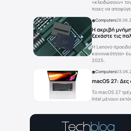
«κλειδώσουν» τον
ποιες να αποφύγε
Computers
28.06.
Η ακριβή μνήμη
ξεχάστε τις παλ
Η Lenovo προειδο
κανονικότητα» έω
2025.
Computers
03.06.
macOS 27: Δες 
Το macOS 27 τρέχ
Intel μένουν εκτό