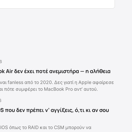
6
k Air δεν έχει ποτέ ανεμιστήρα — η αλήθεια
ναι fanless από το 2020. Δες γιατί η Apple αφαίρεσε
αι πότε συμφέρει το MacBook Pro αντ’ αυτού.
6
S που δεν πρέπει ν’ αγγίξεις, ό,τι κι αν σου
BIOS όπως το RAID και το CSM μπορούν να