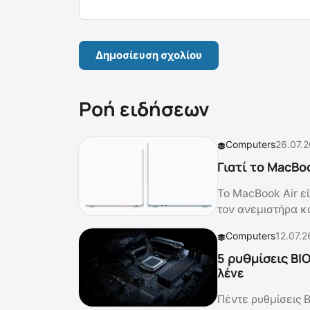
Ροή ειδήσεων
Computers
26.07.2
Γιατί το MacBoo
Το MacBook Air εί
τον ανεμιστήρα κ
Computers
12.07.2
5 ρυθμίσεις BIO
λένε
Πέντε ρυθμίσεις 