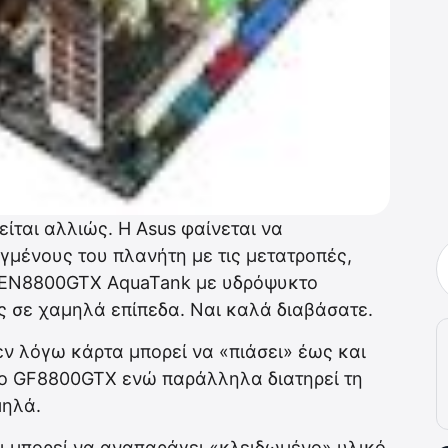
γείται αλλιώς. Η Asus φαίνεται να
μένους του πλανήτη με τις μετατροπές,
 EN8800GTX AquaTank με υδρόψυκτο
ς σε χαμηλά επίπεδα. Ναι καλά διαβάσατε.
ν λόγω κάρτα μπορεί να «πιάσει» έως και
ο GF8800GTX ενώ παράλληλα διατηρεί τη
μηλά.
ι μπορεί να αναπαράγει «κλειδωμένο» υλικό