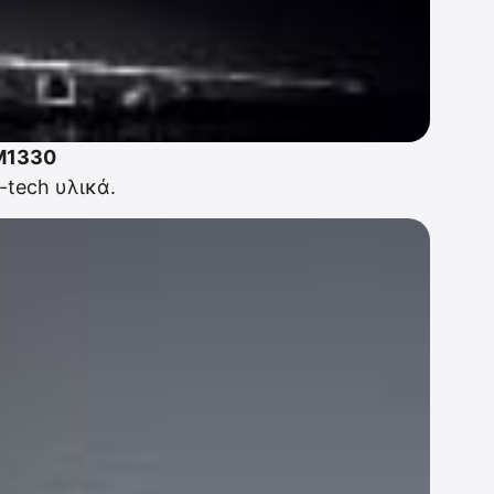
 M1330
-tech υλικά.