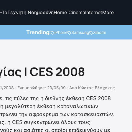
-To
Τεχνητή Νοημοσύνη
Home Cinema
Internet
More
Trending:
iPhone
Samsung
Xiaomi
ίας | CES 2008
1/2008 ·
Ενημερώθηκε: 20/05/09
·
Από
Κώστας Βλαχάκης
ει τις πύλες της η διεθνής έκθεση CES 2008
ι η μεγαλύτερη έκθεση καταναλωτικών
ντρώνει την αφρόκρεμα των κατασκευαστών.
ις, η CES συγκεντρώνει όλους τους
ούς και ασιάτες οι οποίοι επιδεικνύουν με