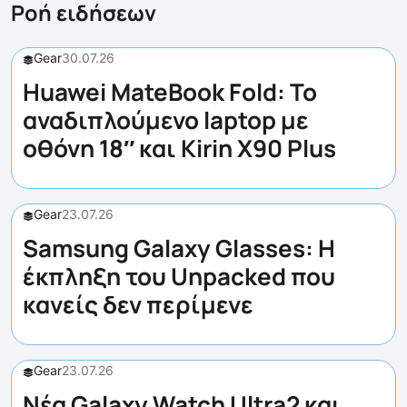
Ροή ειδήσεων
Gear
30.07.26
Huawei MateBook Fold: Το
αναδιπλούμενο laptop με
οθόνη 18″ και Kirin X90 Plus
Gear
23.07.26
Samsung Galaxy Glasses: Η
έκπληξη του Unpacked που
κανείς δεν περίμενε
Gear
23.07.26
Νέα Galaxy Watch Ultra2 και