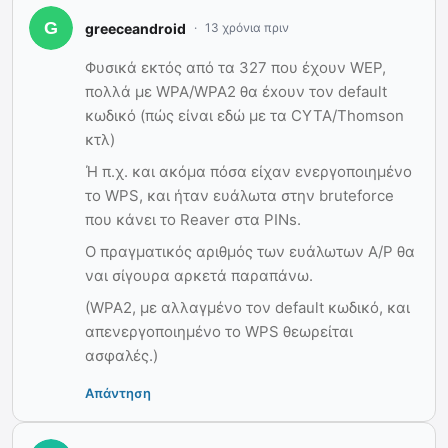
greeceandroid
13 χρόνια πριν
Φυσικά εκτός από τα 327 που έχουν WEP,
πολλά με WPA/WPA2 θα έxουν τον default
κωδικό (πώς είναι εδώ με τα CYTA/Thomson
κτλ)
Ή π.χ. και ακόμα πόσα είχαν ενεργοποιημένο
το WPS, και ήταν ευάλωτα στην bruteforce
που κάνει το Reaver στα PINs.
Ο πραγματικός αριθμός των ευάλωτων A/P θα
ναι σίγουρα αρκετά παραπάνω.
(WPA2, με αλλαγμένο τον default κωδικό, και
απενεργοποιημένο το WPS θεωρείται
ασφαλές.)
Απάντηση