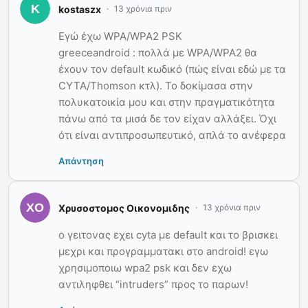
kostaszx
13 χρόνια πριν
Εγώ έχω WPA/WPA2 PSK
greeceandroid : πολλά με WPA/WPA2 θα
έxουν τον default κωδικό (πώς είναι εδώ με τα
CYTA/Thomson κτλ). Το δοκίμασα στην
πολυκατοικία μου και στην πραγματικότητα
πάνω από τα μισά δε τον είχαν αλλάξει. Όχι
ότι είναι αντιπροσωπευτικό, απλά το ανέφερα
Απάντηση
Χρυσοστομος Οικονομιδης
13 χρόνια πριν
ο γειτονας εχει cyta με default και το βρισκει
μεχρι και προγραμματακι στο android! εγω
χρησιμοποιω wpa2 psk και δεν εχω
αντιληφθει “intruders” προς το παρων!