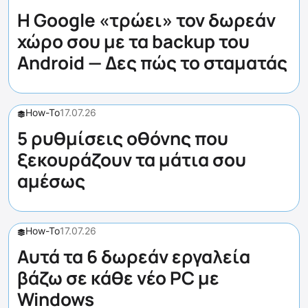
Η Google «τρώει» τον δωρεάν
χώρο σου με τα backup του
Android — Δες πώς το σταματάς
How-To
17.07.26
5 ρυθμίσεις οθόνης που
ξεκουράζουν τα μάτια σου
αμέσως
How-To
17.07.26
Αυτά τα 6 δωρεάν εργαλεία
βάζω σε κάθε νέο PC με
Windows