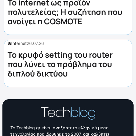
Το internet ως προϊόν
πολυτελείας; Η συζήτηση που
ανοίγει η COSMOTE
Internet
26.07.26
Το κρυφό setting του router
που λύνει το πρόβλημα του
διπλού δικτύου
Το Techblog.gr είναι ανεξάρτητο ελληνικό μέσο
τεχνολογίας που ιδρύθηκε το 2007 και καλύπτει