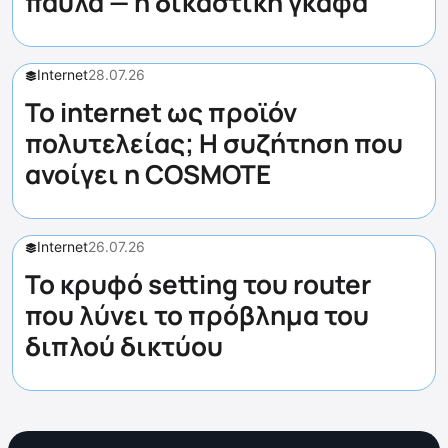
παύλα — η δικαστική γκάφα
Internet
28.07.26
Το internet ως προϊόν
πολυτελείας; Η συζήτηση που
ανοίγει η COSMOTE
Internet
26.07.26
Το κρυφό setting του router
που λύνει το πρόβλημα του
διπλού δικτύου