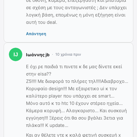
σε οθόνη, κάμερα, επεξεργαστή και μπαταρία
σε σχέση με τους ανταγωνιστές ; Δεν υπάρχει
λογική βάση, επομένως η μόνη εξήγηση είναι
αυτή του deal.
Απάντηση
Ιωάννης jb
10 χρόνια πριν
Ε όχι ρε παιδιά τι πινετε κ δε μας δίνετε εκεί
στην eisa??
Z5!!!! Με διαφορά το πλήρες τηλ!!!!Αδιαβροχο…
Κορυφαίο design!!! Με εξαιρετικο ui κ τον
καλύτερο player που υπάρχει σε smart…
Μόνο αυτό κ το htc 10 έχουν στέρεο ηχεία…
Κάμερα κορυφή… Αλαγκαριστο… Και συσκευή
εγγύηση!!! Ξέρεις ότι θα σου βγάλει 3ετια για
πλάκα!!! Κ update…
Και αν θέλετε ντε κ καλά φετινή συσκευή x