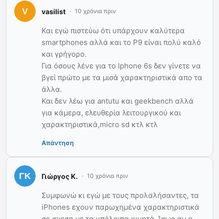
vasilist
10 χρόνια πριν
Και εγώ πιστεύω ότι υπάρχουν καλύτερα
smartphones αλλά και το P9 είναι πολύ καλό
και γρήγορο.
Για όσους λένε για το Iphone 6s δεν γίνετε να
βγεί πρώτο με τα μισά χαρακτηριστικά απο τα
άλλα.
Και δεν λέω για antutu και geekbench αλλά
για κάμερα, ελευθερία λειτουργικού και
χαρακτηριστικά,micro sd κτλ κτλ
Απάντηση
Γιώργος Κ.
10 χρόνια πριν
Συμφωνώ κι εγώ με τους προλαλήσαντες, τα
iPhones εχουν παρωχημένα χαρακτηριστικά
σε σχεση με τα υπόλοιπα κινητά. Ίσως αν ο