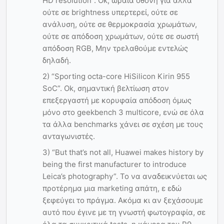
HD resolution”. Οk, ωραία οθόνη για αλλά
ούτε σε brightness υπερτερεί, ούτε σε
ανάλυση, ούτε σε θερμοκρασία χρωμάτων,
ούτε σε απόδοση χρωμάτων, ούτε σε σωστή
απόδοση RGB, Μην τρελαθούμε εντελώς
δηλαδή.
2) “Sporting octa-core HiSilicon Kirin 955
SoC”. Ok, σημαντική βελτίωση στον
επεξεργαστή με κορυφαία απόδοση όμως
μόνο στο geekbench 3 multicore, ενώ σε όλα
τα άλλα benchmarks χάνει σε σχέση με τους
ανταγωνιστές.
3) “But that’s not all, Huawei makes history by
being the first manufacturer to introduce
Leica’s photography”. Το να αναδεικνύεται ως
προτέρημα μια marketing απάτη, ε εδώ
ξεφεύγει το πράγμα. Ακόμα κι αν ξεχάσουμε
αυτό που έγινε με τη γνωστή φωτογραφία, σε