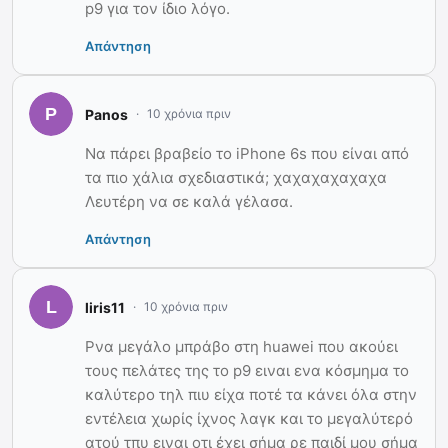
p9 για τον ίδιο λόγο.
Απάντηση
Panos
10 χρόνια πριν
Να πάρει βραβείο το iPhone 6s που είναι από
τα πιο χάλια σχεδιαστικά; χαχαχαχαχαχα
Λευτέρη να σε καλά γέλασα.
Απάντηση
liris11
10 χρόνια πριν
Ρνα μεγάλο μπράβο στη huawei που ακούει
τους πελάτες της το p9 ειναι ενα κόσμημα το
καλύτερο τηλ πιυ είχα ποτέ τα κάνει όλα στην
εντέλεια χωρίς ίχνος λαγκ και το μεγαλύτερό
ατού τπυ ειναι οτι έχει σήμα ρε παιδί μου σήμα