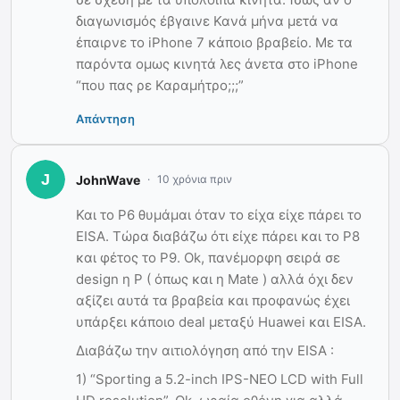
διαγωνισμός έβγαινε Κανά μήνα μετά να
έπαιρνε το iPhone 7 κάποιο βραβείο. Με τα
παρόντα ομως κινητά λες άνετα στο iPhone
“που πας ρε Καραμήτρο;;;”
Απάντηση
JohnWave
10 χρόνια πριν
Και το P6 θυμάμαι όταν το είχα είχε πάρει το
ΕΙSA. Τώρα διαβάζω ότι είχε πάρει και το P8
και φέτος το P9. Ok, πανέμορφη σειρά σε
design η P ( όπως και η Mate ) αλλά όχι δεν
αξίζει αυτά τα βραβεία και προφανώς έχει
υπάρξει κάποιο deal μεταξύ Ηuawei και EISA.
Διαβάζω την αιτιολόγηση από την EISA :
1) “Sporting a 5.2-inch IPS-NEO LCD with Full