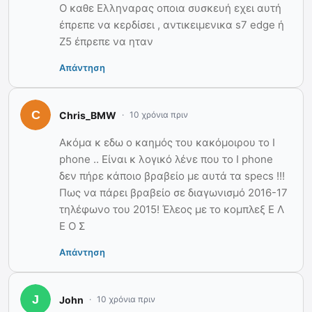
Ο καθε Ελληναρας οποια συσκευή εχει αυτή
έπρεπε να κερδίσει , αντικειμενικα s7 edge ή
Z5 έπρεπε να ηταν
Απάντηση
Chris_BMW
10 χρόνια πριν
Ακόμα κ εδω ο καημός του κακόμοιρου το I
phone .. Είναι κ λογικό λένε που το I phone
δεν πήρε κάποιο βραβείο με αυτά τα specs !!!
Πως να πάρει βραβείο σε διαγωνισμό 2016-17
τηλέφωνο του 2015! Έλεος με το κομπλεξ Ε Λ
Ε Ο Σ
Απάντηση
John
10 χρόνια πριν